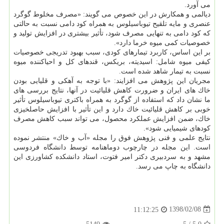
می آورد.
دیالمی و همكارش در این خصوص می گویند: «مصرف مخلوط گوگرد
عنصری و مایه تلقیح تیوباسیلوس به همراه كود دامی نسبت به حالتی
كه كود دامی به تنهایی مصرف شود، تأثیر بیشتری در افزایش تولید و
خصوصیات كمی میوه خرما دارد».
بر این اساس، كاربرد تیمارهای كودی، سبب بهبود تدریجی خصوصیات
كیفی میوه شامل: اسیدیته، بریكس، قندهای كل و احیاكننده میوه
نسبت به تیمار شاهد شده است.
مجریان این پژوهش می افزایند: «با توجه به آهكی و قلیایی بودن
خاك های ایران و ضرورت كاهش قلیائیت در آنها، نتایج بررسی های
ما نشان داد كه استفاده از گوگرد به همراه باكتری تیوباسیلوس تأثیر
خوبی بر كاهش قلیائیت خاك دارد و این تأثیر با افزایش حاصلخیزی
خاك، ضمن افزایش عملكرد محصول، می تواند سبب كاهش مصرف
كودهای شیمیایی شود».
نتایج علمی و فنی پژوهش فوق را مجله «آب و خاك» منتشر نموده
است. این مجله در چارچوب دوماهنامه توسط دانشگاه فردوسی
مشهد و به سردبیری دكتر امیر فتوت، استاد دانشكده كشاورزی این
دانشگاه به چاپ می رسد.
1398/02/08
11:12:25