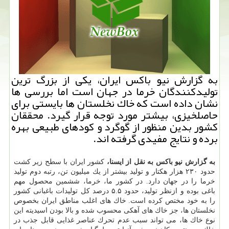
به گزارش نیو باكس ایران، یكی از بزرگ ترین
تولیدكنندگان خرما در جهان است اما بررسی ها
نشان داده است كه خاك نخلستان ها بایستی برای
حاصلخیزی، بیشتر مورد توجه قرار گیرد. محققان
كشور بدین منظور از گوگرد و كودهای طبیعی بهره
برده و نتایج مفیدی گرفته اند.
به گزارش نیو باكس به نقل از ایسنا،
كشور ایران با سطح زیر كشت
حدود ۲۳۰ هزار هكتار و تولید بیشتر از یك میلیون تن، رتبه دوم تولید
خرما را در جهان دارد. در كشور ما، خرما، ششمین محصول مهم
باغی بوده و ازنظر تولید، حدود ۵.۵ درصد كل تولیدات باغبانی كشور
را به خود مختص كرده است. خاك های اغلب مناطق ایران بخصوص
نخلستان ها، جز خاك های آهكی محسوب شده و بالا بودن اسیدیته این
نوع خاك ها، می تواند سبب عدم تحرك عناصر غذایی قابل جذب در