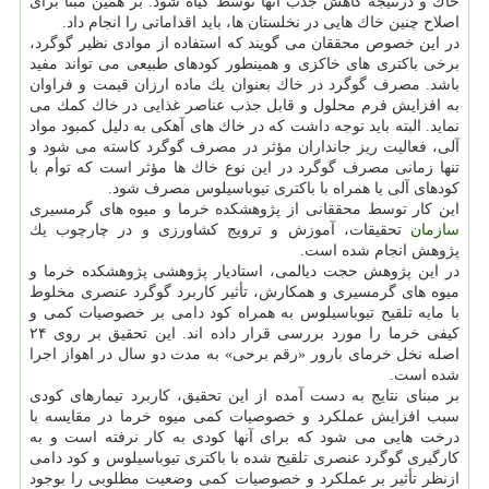
خاك و درنتیجه كاهش جذب آنها توسط گیاه شود. بر همین مبنا برای
اصلاح چنین خاك هایی در نخلستان ها، باید اقداماتی را انجام داد.
در این خصوص محققان می گویند كه استفاده از موادی نظیر گوگرد،
برخی باكتری های خاكزی و همینطور كودهای طبیعی می تواند مفید
باشد. مصرف گوگرد در خاك بعنوان یك ماده ارزان قیمت و فراوان
به افزایش فرم محلول و قابل جذب عناصر غذایی در خاك كمك می
نماید. البته باید توجه داشت كه در خاك های آهكی به دلیل كمبود مواد
آلی، فعالیت ریز جانداران مؤثر در مصرف گوگرد كاسته می شود و
تنها زمانی مصرف گوگرد در این نوع خاك ها مؤثر است كه توأم با
كودهای آلی یا همراه با باكتری تیوباسیلوس مصرف شود.
این كار توسط محققانی از پژوهشكده خرما و میوه های گرمسیری
سازمان
تحقیقات، آموزش و ترویج كشاورزی و در چارچوب یك
پژوهش انجام شده است.
در این پژوهش حجت دیالمی، استادیار پژوهشی پژوهشكده خرما و
میوه های گرمسیری و همكارش، تأثیر كاربرد گوگرد عنصری مخلوط
با مایه تلقیح تیوباسیلوس به همراه كود دامی بر خصوصیات كمی و
كیفی خرما را مورد بررسی قرار داده اند. این تحقیق بر روی ۲۴
اصله نخل خرمای بارور «رقم برحی» به مدت دو سال در اهواز اجرا
شده است.
بر مبنای نتایج به دست آمده از این تحقیق، كاربرد تیمارهای كودی
سبب افزایش عملكرد و خصوصیات كمی میوه خرما در مقایسه با
درخت هایی می شود كه برای آنها كودی به كار نرفته است و به
كارگیری گوگرد عنصری تلقیح شده با باكتری تیوباسیلوس و كود دامی
ازنظر تأثیر بر عملكرد و خصوصیات كمی وضعیت مطلوبی را بوجود