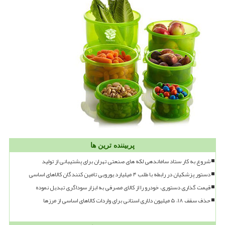
پربیننده ترین ها
شروع به کار ستاد ساماندهی لکه های صنعتی تهران برای پشتیبانی از تولید
دستور پزشکیان در رابطه با طلب ۴ میلیارد یورویی تامین کنندگان کالاهای اساسی
قیمت گذاری دستوری، خودرو را از کالای مصرفی به ابزار سوداگری تبدیل نموده
حذف سقف ۱۸، ۵ میلیون دلاری استانی برای واردات کالاهای اساسی از مرزها