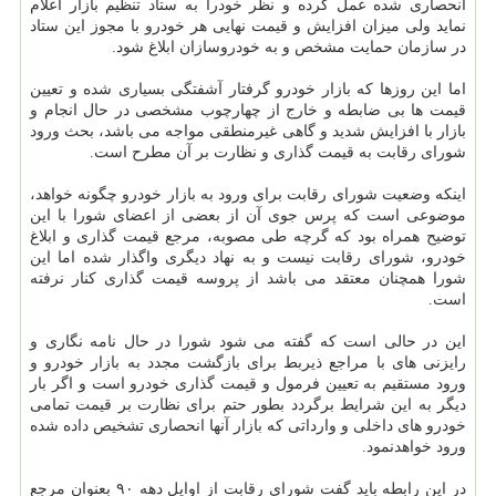
انحصاری شده عمل كرده و نظر خودرا به ستاد تنظیم بازار اعلام
نماید ولی میزان افزایش و قیمت نهایی هر خودرو با مجوز این ستاد
در سازمان حمایت مشخص و به خودروسازان ابلاغ شود.
اما این روزها كه بازار خودرو گرفتار آشفتگی بسیاری شده و تعیین
قیمت ها بی ضابطه و خارج از چهارچوب مشخصی در حال انجام و
بازار با افزایش شدید و گاهی غیرمنطقی مواجه می باشد، بحث ورود
شورای رقابت به قیمت گذاری و نظارت بر آن مطرح است.
اینكه وضعیت شورای رقابت برای ورود به بازار خودرو چگونه خواهد،
موضوعی است كه پرس جوی آن از بعضی از اعضای شورا با این
توضیح همراه بود كه گرچه طی مصوبه، مرجع قیمت گذاری و ابلاغ
خودرو، شورای رقابت نیست و به نهاد دیگری واگذار شده اما این
شورا همچنان معتقد می باشد از پروسه قیمت گذاری كنار نرفته
است.
این در حالی است كه گفته می شود شورا در حال نامه نگاری و
رایزنی های با مراجع ذیربط برای بازگشت مجدد به بازار خودرو و
ورود مستقیم به تعیین فرمول و قیمت گذاری خودرو است و اگر بار
دیگر به این شرایط برگردد بطور حتم برای نظارت بر قیمت تمامی
خودرو های داخلی و وارداتی كه بازار آنها انحصاری تشخیص داده شده
ورود خواهدنمود.
در این رابطه باید گفت شورای رقابت از اوایل دهه ۹۰ بعنوان مرجع