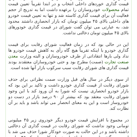
قیمت گذاری خوردهای داخلی انتخاب و در ابتدا تقریباً تعیین قیمت
تمام
محصولات
خودروسازان را برعهده داشت اما به تدریج از حجم
فعالیت آن برای قیمت گذاری كاسته شد و تنها به تعیین قیمت خودرو
های داخلی بالای ۴۵ میلیون تومان كه بازار انحصاری داشتند محدود
شد، به عبارتی می توان گفت شورای در قیمت گذاری خودورهای
بالای ۴۵ میلیون تومان دخالتی نداشت.
این در حالی بود كه در زمان فعالیت شورای رقابت برای قیمت
گذاری خودرو با اینكه تقریباً هیچ گاه رأی به كاهش قیمت خودرو ها
نداد ولی بارها انتقاداتی از طرف خودروسازان و البته وزارت
معدن
صنعت
تجارت
(صمت) مطرح بود و حتی خودروسازان معتقدند بودند
قیمت گذاری های شورای رقابت سبب سركوب بازار آنها شده است.
از سوی دیگر در سال های قبل وزارت صمت نظراتی برای حذف
شورای رقابت از قیمت گذاری خودرو داشت و تاكید بر این بود كه
بازار خودرو انحصاری نیست كه شورا به آن ورود كند با این وجود
شورای رقابت معتقد بود كه بیشتر از ۹۰ درصد بازار در دست دو
خودروساز است و این به معنای انحصار می تواند باشد و باید بر آن
نظارت كند.
در مجموع با افزایش قیمت خودرو دیگر خودروی زیر ۴۵ میلیونی
تومانی وجود نداشت كه شورای رقابت در قیمت گذاری آن دخالتی
داشته باشد و در این حالت به صورت خودكار شورا حذف می شد با