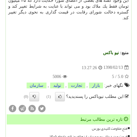
این وجود گفته های بعضی از اعضای شورا حكایت دارد كه ۴۵ میلیون
تومان فقط یك ملاك بود و می تواند با عنایت به شرایط تغییر كند و
گستره دخالت شورای رقابت در قیمت گذاری به نحوی دیگر تغییر
كند.
منبع:
نیو باكس
1398/02/13
13:27:26
5006
5
/
5.0
تگهای خبر:
بازار
,
تجارت
,
تولید
,
سازمان
این مطلب نیوباکس را پسندیدید؟
(0)
(1)
تازه ترین مطالب مرتبط
فتح مقاومت کلیدی بورس
قیمت جدید دلار، یورو و سایر ارزها امروز ۱۱ مردادماه ۱۴۰۵