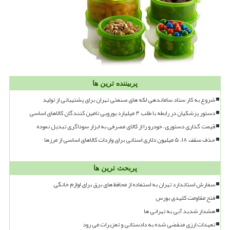
پربیننده ترین ها
شروع به کار ستاد ساماندهی لکه های صنعتی تهران برای پشتیبانی از تولید
دستور پزشکیان در رابطه با طلب ۴ میلیارد یورویی تامین کنندگان کالاهای اساسی
قیمت گذاری دستوری، خودرو را از کالای مصرفی به ابزار سوداگری تبدیل نموده
حذف سقف ۱۸، ۵ میلیون دلاری استانی برای واردات کالاهای اساسی از مرزها
پربحث ترین ها
سفارش استاندارد تهران به استفاده از محافظ های برق برای لوازم خانگی
فتح مقاومت کلیدی بورس
هشدار شدید آبی به تهرانی ها
تعهدات ارزی منقضی شده به دادستانی و تعزیرات می رود