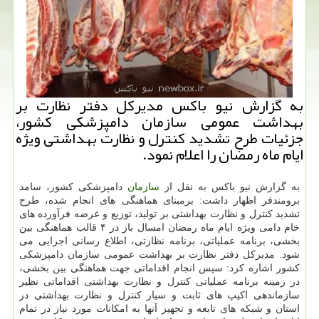
به گزارش نیو باكس مدیركل دفتر نظارت بر
بهداشت عمومی سازمان دامپزشكی كشور،
جزئیات طرح تشدید كنترل و نظارت بهداشتی ویژه
ایام ماه رمضان را اعلام نمود.
به گزارش نیو باكس به نقل از
سازمان
دامپزشكی كشور، سامد
برومندفر اظهار داشت: برمبنای هماهنگی های انجام شده، طرح
تشدید كنترل و نظارت بهداشتی بر تولید، توزیع و عرضه فرآورده های
خام دامی ویژه ایام ماه رمضان امسال باز در ۴ قالب هماهنگی بین
بخشی، برنامه عملیاتی، برنامه نظارتی، اطلاع رسانی اجرایی می
شود. مدیركل دفتر نظارت بر بهداشت عمومی سازمان دامپزشكی
كشور اشاره كرد: سپس انجام اقداماتی جهت هماهنگی بین بخشی،
در زمینه برنامه عملیاتی كنترل و نظارت بهداشتی اقداماتی نظیر
سازماندهی اكیپ های ثابت و سیار كنترل و نظارت بهداشتی در
استان و شبكه های تابعه و تجهیز آنها به امكانات مورد نیاز در تمام