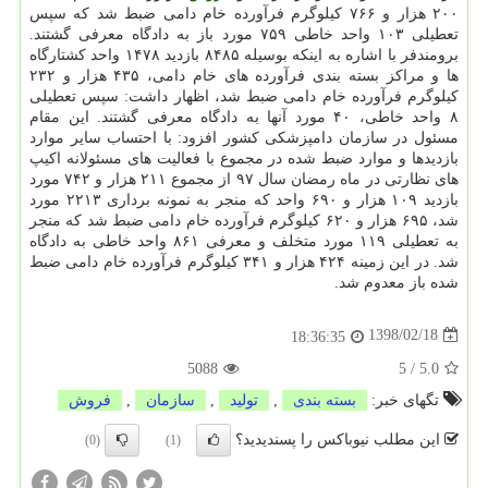
۲۰۰ هزار و ۷۶۶ كیلوگرم فرآورده خام دامی ضبط شد كه سپس
تعطیلی ۱۰۳ واحد خاطی ۷۵۹ مورد باز به دادگاه معرفی گشتند.
برومندفر با اشاره به اینكه بوسیله ۸۴۸۵ بازدید ۱۴۷۸ واحد كشتارگاه
ها و مراكز بسته بندی فرآورده های خام دامی، ۴۳۵ هزار و ۲۳۲
كیلوگرم فرآورده خام دامی ضبط شد، اظهار داشت: سپس تعطیلی
۸ واحد خاطی، ۴۰ مورد آنها به دادگاه معرفی گشتند. این مقام
مسئول در سازمان دامپزشكی كشور افزود: با احتساب سایر موارد
بازدیدها و موارد ضبط شده در مجموع با فعالیت های مسئولانه اكیپ
های نظارتی در ماه رمضان سال ۹۷ از مجموع ۲۱۱ هزار و ۷۴۲ مورد
بازدید ۱۰۹ هزار و ۶۹۰ واحد كه منجر به نمونه برداری ۲۲۱۳ مورد
شد، ۶۹۵ هزار و ۶۲۰ كیلوگرم فرآورده خام دامی ضبط شد كه منجر
به تعطیلی ۱۱۹ مورد متخلف و معرفی ۸۶۱ واحد خاطی به دادگاه
شد. در این زمینه ۴۲۴ هزار و ۳۴۱ كیلوگرم فرآورده خام دامی ضبط
شده باز معدوم شد.
1398/02/18
18:36:35
5088
5
/
5.0
تگهای خبر:
بسته بندی
,
تولید
,
سازمان
,
فروش
این مطلب نیوباکس را پسندیدید؟
(0)
(1)