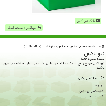
بلاگ نیوباکس
نیوباکس»صفحه اصلی
newbox.ir - تمامی حقوق نیو باكس محفوظ است (2017تا2026)
نیو باكس
بسته بندی و جعبه
نیوباکس، مرجع جامع صنعت بسته‌بندی! با نیوباکس، در دنیای بسته‌بندی به‌روز
باشید
صفحات نیو باكس
درباره ما
تبلیغات در نیو باكس
آرشیو نیو باكس