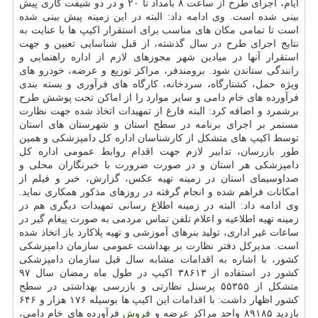
ایام، اجرای طرح از ساعت ۸ بامداد تا ۲۰ و در دو شیفت كاری پیش
بینی شده است. وی ادامه داد: البته در این زمینه پیش بینی شده
است تا تمامی مكان های مناسب برای استقرار اكیپ ها با عنایت به
نتایج اجرای طرح در سال گذشته، از قبل شناسایی تعیین و جهت
استقرار آنها در میادین شهر مجوزهای لازم از اداره راهنمایی و
رانندگی ستاندن شود. برومندفر، مراكز توزیع و عرضه، خودرو های
ویژه حمل، كشتارگاه، سردخانه، كارگاه های فرآوری و بسته بندی
فرآورده های خام دامی و سایر موارد را از اماكن تحت پوشش طرح
برشمرد و اضافه كرد: البته فارغ از تمهیدات اتخاذ شده جهت نظارت
مستمر بر اجرای برنامه در سطح استان و شهرستان های استان
توسط اكیپ های متشكل از كارشناسان اداره كل دامپزشكی و همین
طور بازرسان، تدابیر لازم جهت اقدام روابط عمومی اداره كل
دامپزشكی هر استان و در صورت ضرورت با خبرنگاران محلی و
صداوسیمای استان در زمینه تهیه عكس، گزارش، خبر و فیلم از
امكانات فراهم شده و انجام گرفته در روزهای مذكور همكاری نماید.
وی ادامه داد: البته در زمینه اطلاع رسانی تمهیدات دیگری هم در
زمینه تهیه اطلاعیه و اعلام تلفن تماس مردمی به صورت پیغام گیر در
ساعات غیر اداری، تولید بنرهای آموزشی و تهیه پلاكارد باز اتخاذ شده
است. مدیركل دفتر نظارت بر بهداشت عمومی سازمان دامپزشكی
كشور، با اشاره به اقدامات مشابه سال قبل سازمان دامپزشكی
كشور در استفاده از ۳۸۶۱۳ اكیپ در طول ماه رمضان سال ۹۷
متشكل از ۵۵۳۵۵ پرسنل نظارتی و بازرسی بهداشتی در سطح
كشور اظهار داشت: با اقدامات این اكیپ ها بوسیله ۱۷۶ هزار و ۶۴۶
بازدید ۸۹۱۸۵ واحد مراكز عرضه و
فروش
فرآورده های خام دامی،