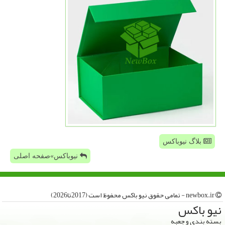
بلاگ نیوباکس
نیوباکس»صفحه اصلی
newbox.ir - تمامی حقوق نیو باكس محفوظ است (2017تا2026)
نیو باكس
بسته بندی و جعبه