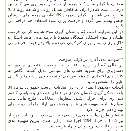
مختلف با گران شدن
كالا
مردم از خرید آن خودداری می كنند این
درحالی است كه در ایران به خاطر مسایل روانی و شایعه رویه كاملا
متفاوت می باشد و با گران شدن یك
كالا
تقاضای مردم برای خرید آن
جنس بیشتر می گردد و فرصت برای سوء استفاده هم فراهم می
گردد.
در این شرایط است كه با شكل گیری موج شایعه گرانی فرصت
طلبان و سوء استفاده كنندگان معمولا با ترفند هایی مانند احتكار و
دلال بازی زمینه را برای كم كردن عرضه و بالابردن قیمت فراهم می
كنند.
**سهمیه بندی آغازی بر گرانی سوخت
در حالی كه این روزها اعتراض به وضعیت اقتصادی موجود به
دستاویزی برای تسویه حساب های سیاسی تبدیل گشته، نگاهی به
كنش های اقتصادی یك دهه پیش می تواند به خوبی ریشه چنین گرانی
هایی را مشخص نماید.
انتخاب «محمود احمدی نژاد» در انتخابات ریاست جمهوری تیرماه 84
باعث شكل گیری گفتمان جدیدی در فضای اقتصادی و سیاسی كشور
شد. وی برای اجرایی شدن شعارهای انتخاباتی، طرح هایی مانند
سهام عدالت، سهمیه بندی بنزین و هدفمندی یارانه ها را در دولت های
نهم و دهم اجرایی كرد.
نخستین طرح دولت احمدی نژاد سهمیه بندی سوخت بود. این طرح از
تیر 1386 تا خرداد 1394 اجرا شد. در این طرح، بنزین سهمیه بندی
شده در قالب دو نرخ دولتی و آزاد عرضه شد.