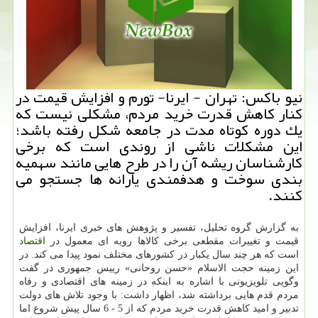
نیو باكس: تهران - ایرنا- تورم و افزایش قیمت در
كنار كاهش قدرت خرید مردم، مشكلی نیست كه
یك دوره كوتاه مدت در جامعه شكل رفته باشد؛
این مشكلات ناشی از روندی است كه برخی
كارشناسان ریشه آن را در طرح هایی مانند سهمیه
بندی سوخت و هدفمندی یارانه ها جستجو می
كنند.
به گزارش گروه تحلیل، تفسیر و پژوهش های خبری ایرنا، افزایش
قیمت و تغییرات مقطعی برخی كالاها رویه ای معمول در
اقتصاد
است كه هر چند سال یكبار در كشورهای مختلف نمود پیدا می كند. در
این زمینه حجت الاسلام «حسن روحانی» رییس جمهوری در گفت
وگویی تلویزیونی با اشاره به اینكه در زمینه های اقتصادی و رفاه
مردم قدم هایی برداشته شد، اظهار داشت: با وجود تلاش های دولت
تدبیر و امید كاهش قدرت خرید مردم كه از 5 - 6 سال پیش شروع اما