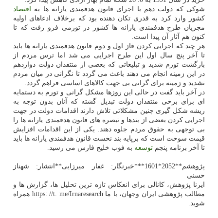
شوكی كه دولت دهم با اجرای قانون هدفمندی یارانه ها به
اقتصاد
كشور وارد كرد به قدری تكان دهنده بود كه برخلاف ادعاهای اولیه
مجریان طرح هدفمندی یارانه ها كشور در تورمی فرو رفت كه تا
كنون هم آثار آن پیدا است.
هر چند كه اجرایی كردن فاز اول و دوم قانون هدفمندی یارانه ها باید
تا آخر پنج سال اول این طرح اجرایی می شد اما ترس مردم از
بازگشت تورم شدید و تبلیغاتی كه بعضی از منتقدان دولت دوازدهم
در این زمینه انجام می دهند باعث می گردد تا نگرانی در میان مردم
تشدید و زمینه برای گرانی بی جهت كالاهای اساسی فراهم گردد.
در آخر باید گفت در حالی این روزها مشكل گرانی و تورم به دستمایه
ای برای برخی منتقدان دولت تبدیل گشته كه آنان بدون توجه به
ریشه شكل گیری چنین مشكلاتی تلاش دارند اقدامات دولت در جهت
اجرایی كردن بعضی از بندها و تبصره های قانون هدفمندی یارانه ها را
بی توجهی به حقوق مردم جلوه دهند. یكی از این اقدامات افزایش
قیمت سوخت است كه برپایه بند نخست قانون هدفمندی یارانه ها باید
تا آخر برنامه پنجم
توسعه
به فوب خلیج فارس می رسید.
پژوهشم**2052*1601***خبرنگار: غفار میرزایی**انتشار: شهناز
حسنی
ایرنا پژوهش، كانالی برای انعكاس تازه ترین تحلیل ها، گزارش ها و
مطالب پژوهشی ایران وجهان، با ما https: //t. me/Irnaresearch همراه
شوید.