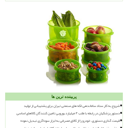
پربیننده ترین ها
شروع به کار ستاد ساماندهی لکه های صنعتی تهران برای پشتیبانی از تولید
دستور پزشکیان در رابطه با طلب ۴ میلیارد یورویی تامین کنندگان کالاهای اساسی
قیمت گذاری دستوری، خودرو را از کالای مصرفی به ابزار سوداگری تبدیل نموده
حذف سقف ۱۸، ۵ میلیون دلاری استانی برای واردات کالاهای اساسی از مرزها