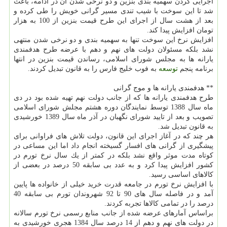
اجرایی كردن سهمیه بندی بنزین و دو نرخی شدن آن در ادامه، باعث
شد تا این سوخت با شیب تندی مسیر گرانی خویش را طی كرده و
بعد از هشت سال از اجرای این طرح قیمت بنزین از 100 به هزار
تومان افزایش پیدا كند.
افزایش نرخ این سوخت تنها به سهمیه بندی و دو نرخی شدن منتهی
نشد بلكه مسئولان دولت های نهم و دهم با عرضه طرح هدفمندی
یارانه ها به مجلس شورای اسلامی، رساندن قیمت بنزین در انتها
برنامه پنجم
توسعه
به فوب خلیج فارس را به قانون تبدیل كردند.
** هدفمندی یارانه ها و موج گرانی
طرح هدفمندی یارانه ها كه از جانب دولت نهم تهیه شده بود در دی
ماه سال 1388 توسط نمایندگان دوره هشتم مجلش شورای اسلامی
تصویب و بعد از تایید شورای نگهبان در آذر ماه سال 1389 خورشیدی
به قانون تبدیل شد.
هر چند كه در آغاز اجرای این قانون، دولت تلاش های فراوانی برای
پیشگیری از گرانی های افسار گسیخته انجام داد اما این مساعی در
كوتاه مدت موثر واقع نشد بلكه در كمتر از یك سال نرخ تورم در
كشور افزایش پیدا كرد و به عدد بی سابقه 50 درصد در بعضی از
كالاهای اساسی رسید.
با افزایش نرخ تورم در جامعه قدرت خرید خیلی از خانواده ها پایین
آمد و در فاصله سال های 90 تا 92 شهروندان تورم بی سابقه 40
درصد را در تمامی كالاها تجربه كردند.
براساس آمارهای عرضه شده از جانب منابع رسمی نرخ تورم سالانه
در دولت های نهم و دهم از 14 درصد سال 1384 هجری خورشیدی به