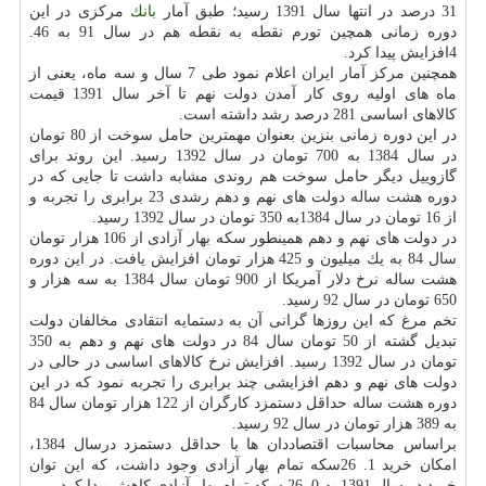
31 درصد در انتها سال 1391 رسید؛ طبق آمار
بانك
مركزی در این
دوره زمانی همچین تورم نقطه به نقطه هم در سال 91 به 46.
4افزایش پیدا كرد.
همچنین مركز آمار ایران اعلام نمود طی 7 سال و سه ماه، یعنی از
ماه های اولیه روی كار آمدن دولت نهم تا آخر سال 1391 قیمت
كالاهای اساسی 281 درصد رشد داشته است.
در این دوره زمانی بنزین بعنوان مهمترین حامل سوخت از 80 تومان
در سال 1384 به 700 تومان در سال 1392 رسید. این روند برای
گازوییل دیگر حامل سوخت هم روندی مشابه داشت تا جایی كه در
دوره هشت ساله دولت های نهم و دهم رشدی 23 برابری را تجربه و
از 16 تومان در سال 1384به 350 تومان در سال 1392 رسید.
در دولت های نهم و دهم همینطور سكه بهار آزادی از 106 هزار تومان
سال 84 به یك میلیون و 425 هزار تومان افزایش یافت. در این دوره
هشت ساله نرخ دلار آمریكا از 900 تومان سال 1384 به سه هزار و
650 تومان در سال 92 رسید.
تخم مرغ كه این روزها گرانی آن به دستمایه انتقادی مخالفان دولت
تبدیل گشته از 50 تومان سال 84 در دولت های نهم و دهم به 350
تومان در سال 1392 رسید. افزایش نرخ كالاهای اساسی در حالی در
دولت های نهم و دهم افزایشی چند برابری را تجربه نمود كه در این
دوره هشت ساله حداقل دستمزد كارگران از 122 هزار تومان سال 84
به 389 هزار تومان در سال 92 رسید.
براساس محاسبات اقتصاددان ها با حداقل دستمزد درسال 1384،
امكان خرید 1. 26سكه تمام بهار آزادی وجود داشت، كه این توان
خرید در سال 1391 به 0. 26 سكه تمام بهار آزادی كاهش پیدا كرد.