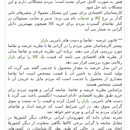
هنوز به صورت كامل جبران نشده است؛ مردم مشكلاتی دارند و این
مشكلات باید حل شود.
كارشناسان اقتصادی برای تبیین این مشكل معمولا از متغیرهای تاثیر
گذار بر نرخ
كالا
و
خدمات
نام می برند؛ تدبیر و سایت مسئولان در
كنار تقاضای گسترده مردم برای خرید
كالا
همچون مهمترین دلایل
گرانی به شمار می آید.
** قانون عرضه - تقاضا و دست های نامریی
بازار
بیشتر كارشناسان نقش مردم را در گرانی ها با نظریه عرضه و تقاضا
مورد بررسی قرار می دهند. برپایه این نظریه عرضه و تقاضا مدلی
از نظریه های اقتصادی می باشد كه قیمت یك
كالا
را برای
بازار
رقابتی مورد بررسی قرار می دهد.
در این مدل عرضه به مقدار محصول یا خدمتی گفته می گردد كه
تولید كننده مایل به تامین آن با قیمت مشخص است اما تقاضا
مقداری از محصول یا خدمت است كه مردم مایل به خریدن آن با
قیمتی مشخص هستند.
براساس نظریه عرضه و تقاضا، شایعه گرانی و هجوم مردم برای
خرید طبق نظریه اقتصادی «آدام اسمیت» انگلیسی باعث می گردد تا
دست های نامریی،
بازار
را كنترل كرده و قیمت را به سمت و سوی
گرانی سوق دهد. در این شرایط است كه عرضه اندك و تقاضای
فراوان مردم به گرانی و تورم ختم خواهد شد.
تجربه نشان داده كه شهروندان ایرانی برخلاف دیگر كشورها در
مقابل شایعه یا گرانی برخی كالاها نگاهی متفاوت از دیگر كشورها
اتخاذ می كنند. در حالی كه طبق نظر كارشناسان، در كشورهای