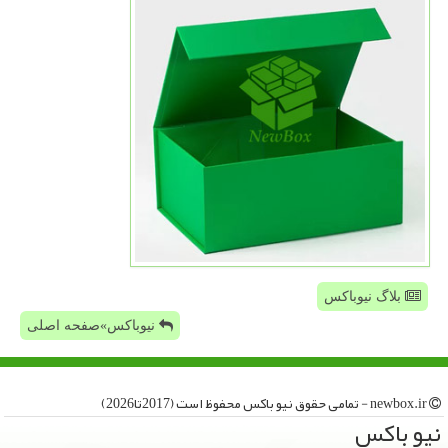
بلاگ نیوباکس
نیوباکس»صفحه اصلی
newbox.ir - تمامی حقوق نیو باكس محفوظ است (2017تا2026)
نیو باكس