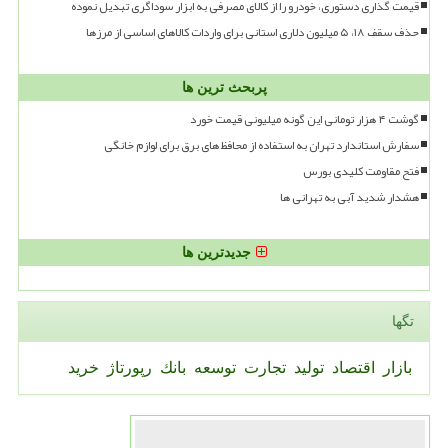
قیمت گذاری دستوری، خودرو را از کالای مصرفی به ابزار سوداگری تبدیل نموده
حذف سقف ۱۸، ۵ میلیون دلاری استانی برای واردات کالاهای اساسی از مرزها
پربحث ترین ها
گوشت ۴ هزار تومانی این گونه میلیونی قیمت خورد
سفارش استاندارد تهران به استفاده از محافظ های برق برای لوازم خانگی
فتح مقاومت کلیدی بورس
هشدار شدید آبی به تهرانی ها
جدیدترین ها
تگها
بازار
اقتصاد
تولید
تجارت
توسعه
بانك
رپورتاژ
خرید