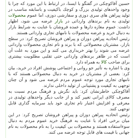
حسین آقاكوچكی در گفتگو با ایسنا، در ارتباط با این مورد كه چرا با
وجود واحدهای تولیدی بزرگ و كوچك باكیفیت و باسابقه مناسب در
تولید پیراهن های سری دوزی و سفارشی دوزی، اما عموم
محصولات
تولیدی به نام برندهای وارداتی در
بازار
عرضه می شود، اظهار
داشت: عموم مغازه دارها و عمده فروشان با عنایت به شرایط بازار
به دنبال خرید و عرضه محصولات با نامهای تجاری وارداتی هستند.
رئیس اتحادیه پیراهن دوزان و پیراهن فروشان تصریح كرد: در سطح
بازار، مشتریان محصولاتی كه با برند و نام تجاری محصولات وارداتی
عرضه می شوند را بهتر خریداری می كنند و این مورد به علت آن
است كه در ظاهر برندهای وارداتی حتی تقلبی مطلوبیت بیشتری
برای صاحب
كالا
به همراه دارد.
وی با اشاره به تأثیر جو روانی و اجتماعی پوشش افراد در خرید، بیان
كرد: بعضی از مشتریان در خرید به دنبال محصولاتی هستند كه با
نامهای تجاری مورد توجه عموم مردم عرضه می شود و آن چنان
توجهی به كیفیت و پشتیبانی از تولید داخلی ندارند.
آقاكوچكی خاطرنشان كرد: باید نگرش و فرهنگ مردم نسبت به
مصرف كالای ایرانی تغییر كند و از جانب دیگر واحدهای تولیدی در
معرفی و افزایش اعتبار نام تجاری خود باید سرمایه گذاری قابل
توجهی كنند.
رئیس اتحادیه پیراهن دوزان و پیراهن فروشان تصریح كرد: در این
میان برخی افراد با عنایت به فرهنگ خرید عموم مردم به دنبال
سوءاستفاده هستند و محصولات بی كیفیت را به نام محصولات به نام
جهانی با قیمت های قابل توجه عرضه می كنند.