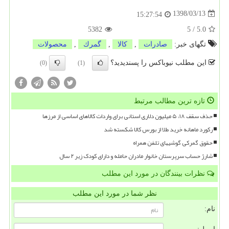
1398/03/13
15:27:54
5382
5
/
5.0
تگهای خبر:
صادرات
,
كالا
,
گمرك
,
محصولات
این مطلب نیوباکس را پسندیدید؟
(0)
(1)
تازه ترین مطالب مرتبط
حذف سقف ۱۸، ۵ میلیون دلاری استانی برای واردات کالاهای اساسی از مرزها
رکورد ماهانه خرید طلا از بورس کالا شکسته شد
حقوق گمرکی گوشیهای تلفن همراه
شارژ حساب سرپرستان خانوار مادران حامله و دارای کودک زیر ۲ سال
نظرات بینندگان در مورد این مطلب
نظر شما در مورد این مطلب
نام: