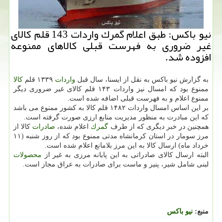
نیو باكس: طبق اعلام گمرك واردات 143 قلم كالای
غیر ضروری به فهرست قبلی كالاهای ممنوعه
افزوده شد.
به گزارش نیو باكس به نقل از ایسنا، سال قبل
واردات
۱۳۳۹ قلم
كالا
ممنوع بود كه امسال نیز واردات ۱۴۳ قلم كالای غیر ضروری دیگر
ممنوع اعلام و به فهرست قبلی اضافه شده است.
بر این اساس امسال واردات ۱۴۸۲ قلم كالا به كشور ممنوع می باشد
كه این مبادرت به منظور مدیریت منابع ارزی صورت گرفته است.
همچنین در خبر دیگری كه از طرف
گمرك
اعلام شده،
صادرات
كالا از
مرز سومار در استان كرمانشاه مدتی ممنوع بود كه از روز شنبه (۱۱
خرداد ماه) ارسال كالا به این مرز بلامانع اعلام شده است.
البته ارسال كالای صادراتی به این پایانه مرزی به غیر از
محصولات
لبنی شامل شیر، پنیر و ماست برای صادرات به عراق مجاز است.
منبع:
نیو باكس