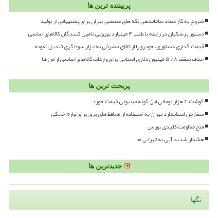
پربیننده ترین ها
شروع به کار ستاد ساماندهی لکه های صنعتی تهران برای پشتیبانی از تولید
دستور پزشکیان در رابطه با طلب ۴ میلیارد یورویی تامین کنندگان کالاهای اساسی
قیمت گذاری دستوری، خودرو را از کالای مصرفی به ابزار سوداگری تبدیل نموده
حذف سقف ۱۸، ۵ میلیون دلاری استانی برای واردات کالاهای اساسی از مرزها
پربحث ترین ها
گوشت ۴ هزار تومانی این گونه میلیونی قیمت خورد
سفارش استاندارد تهران به استفاده از محافظ های برق برای لوازم خانگی
فتح مقاومت کلیدی بورس
هشدار شدید آبی به تهرانی ها
جدیدترین ها
تگها