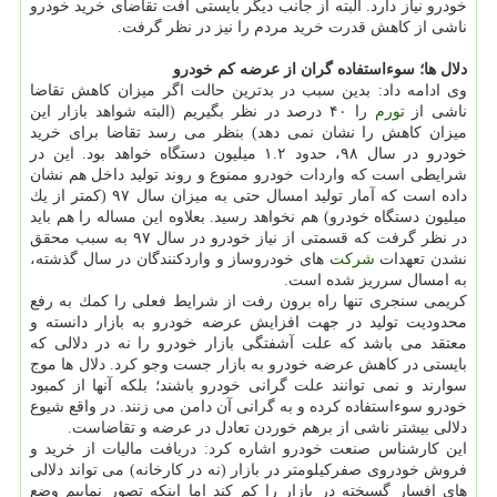
خودرو نیاز دارد. البته از جانب دیگر بایستی افت تقاضای خرید خودرو
ناشی از كاهش قدرت خرید مردم را نیز در نظر گرفت.
دلال ها؛ سوءاستفاده گران از عرضه كم خودرو
وی ادامه داد: بدین سبب در بدترین حالت اگر میزان كاهش تقاضا
ناشی از
تورم
را ۴۰ درصد در نظر بگیریم (البته شواهد بازار این
میزان كاهش را نشان نمی دهد) بنظر می رسد تقاضا برای خرید
خودرو در سال ۹۸، حدود ۱.۲ میلیون دستگاه خواهد بود. این در
شرایطی است كه واردات خودرو ممنوع و روند تولید داخل هم نشان
داده است كه آمار تولید امسال حتی به میزان سال ۹۷ (كمتر از یك
میلیون دستگاه خودرو) هم نخواهد رسید. بعلاوه این مساله را هم باید
در نظر گرفت كه قسمتی از نیاز خودرو در سال ۹۷ به سبب محقق
نشدن تعهدات
شركت
های خودروساز و واردكنندگان در سال گذشته،
به امسال سرریز شده است.
كریمی سنجری تنها راه برون رفت از شرایط فعلی را كمك به رفع
محدودیت تولید در جهت افزایش عرضه خودرو به بازار دانسته و
معتقد می باشد كه علت آشفتگی بازار خودرو را نه در دلالی كه
بایستی در كاهش عرضه خودرو به بازار جست وجو كرد. دلال ها موج
سوارند و نمی توانند علت گرانی خودرو باشند؛ بلكه آنها از كمبود
خودرو سوءاستفاده كرده و به گرانی آن دامن می زنند. در واقع شیوع
دلالی بیشتر ناشی از برهم خوردن تعادل در عرضه و تقاضاست.
این كارشناس صنعت خودرو اشاره كرد: دریافت مالیات از خرید و
فروش خودروی صفركیلومتر در بازار (نه در كارخانه) می تواند دلالی
های افسار گسیخته در بازار را كم كند اما اینكه تصور نماییم وضع