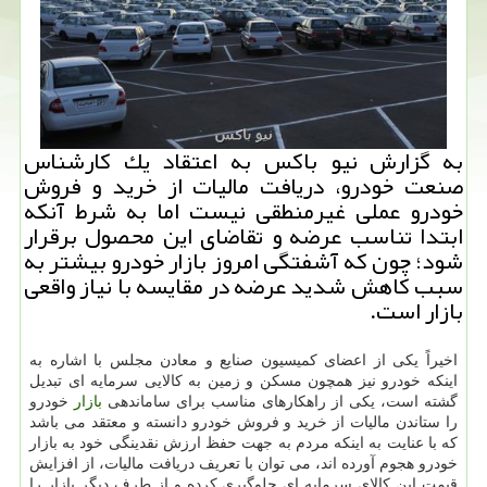
به گزارش نیو باكس به اعتقاد یك كارشناس
صنعت خودرو، دریافت مالیات از خرید و فروش
خودرو عملی غیرمنطقی نیست اما به شرط آنكه
ابتدا تناسب عرضه و تقاضای این محصول برقرار
شود؛ چون كه آشفتگی امروز بازار خودرو بیشتر به
سبب كاهش شدید عرضه در مقایسه با نیاز واقعی
بازار است.
اخیراً یكی از اعضای كمیسیون صنایع و معادن مجلس با اشاره به
اینكه خودرو نیز همچون مسكن و زمین به كالایی سرمایه ای تبدیل
گشته است، یكی از راهكارهای مناسب برای ساماندهی
بازار
خودرو
را ستاندن مالیات از خرید و فروش خودرو دانسته و معتقد می باشد
كه با عنایت به اینكه مردم به جهت حفظ ارزش نقدینگی خود به بازار
خودرو هجوم آورده اند، می توان با تعریف دریافت مالیات، از افزایش
قیمت این كالای سرمایه ای جلوگیری كرده و از طرف دیگر بازار را