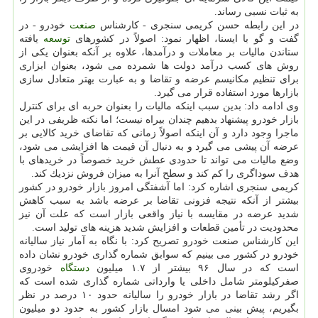
به ثبات نسبی رساند.
در این رابطه حسن كریمی سنجری - كارشناس
صنعت
خودرو - در
گفت و گو با ایسنا، اظهار نمود: اصولاً در كشورهای
توسعه
یافته
ستاندن مالیات بر معاملات و درآمدها، علاوه بر آنكه بعنوان یكی از
روش های كسب درآمد دولت ها شمرده می شود، بعنوان ابزاری
برای تنظیم مكانیسم عرضه و تقاضا و به عبارت بهتر متعادل سازی
بازارها مورد استفاده قرار می گیرد.
وی ادامه داد: بدین سبب اینكه مالیات را بعنوان حربه ای برای كنترل
بازار خودرو پیشنهاد بدهیم چندان بیراه نیست؛ اما نكته ظریفی در این
ماجرا وجود دارد و آن اینكه اصولاً زمانی كه تقاضای خرید كالایی بر
عرضه آن پیشی می گیرد و به دنبال آن قیمت ها افزایشی می شود،
وضع مالیات می تواند تا حدودی عطش خرید خصوصاً در خریدهای با
هدف سوداگری را كم كند و سطح آنرا به میزان فروش نزدیك كند.
كریمی سنجری اشاره كرد: اما آشفتگی امروز بازار خودرو در كشور
بیشتر از آنكه نتیجه فزونی تقاضا بر عرضه باشد به سبب كاهش
شدید عرضه در مقایسه با نیاز واقعی بازار است كه علت آن نیز
محدودیت در تأمین قطعات و افزایش شدید هزینه های تولید است.
این كارشناس صنعت خودرو تصریح كرد: با نگاه به آمار نیاز سالیانه
خودرو در كشور می بینیم كه سوابق شماره گذاری خودرو نشان داده
است كه در سال ۹۶ بیشتر از ۱.۷ میلیون
دستگاه
خودروی
صفركیلومتر شامل داخلی یا وارداتی شماره گذاری شده است كه
اگر رشد تقاضا در بازار خودرو را سالیانه حدود ۱۰ درصد در نظر
بگیریم، پیش بینی می شود امسال بازار كشور به حدود دو میلیون