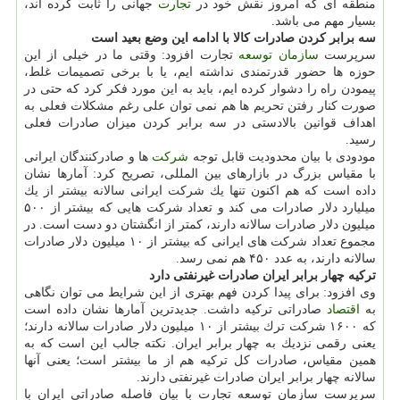
منطقه ای كه امروز نقش خود در
تجارت
جهانی را ثابت كرده اند،
بسیار مهم می باشد.
سه برابر كردن صادرات كالا با ادامه این وضع بعید است
سرپرست
سازمان
توسعه
تجارت افزود: وقتی ما در خیلی از این
حوزه ها حضور قدرتمندی نداشته ایم، یا با برخی تصمیمات غلط،
پیمودن راه را دشوار كرده ایم، باید به این مورد فكر كرد كه حتی در
صورت كنار رفتن تحریم ها هم نمی توان علی رغم مشكلات فعلی به
اهداف قوانین بالادستی در سه برابر كردن میزان صادرات فعلی
رسید.
مودودی با بیان محدودیت قابل توجه
شركت
ها و صادركنندگان ایرانی
با مقیاس بزرگ در بازارهای بین المللی، تصریح كرد: آمارها نشان
داده است كه هم اكنون تنها یك شركت ایرانی سالانه بیشتر از یك
میلیارد دلار صادرات می كند و تعداد شركت هایی كه بیشتر از ۵۰۰
میلیون دلار صادرات سالانه دارند، كمتر از انگشتان دو دست است. در
مجموع تعداد شركت های ایرانی كه بیشتر از ۱۰ میلیون دلار صادرات
سالانه دارند، به عدد ۴۵۰ هم نمی رسد.
تركیه چهار برابر ایران صادرات غیرنفتی دارد
وی افزود: برای پیدا كردن فهم بهتری از این شرایط می توان نگاهی
به
اقتصاد
صادراتی تركیه داشت. جدیدترین آمارها نشان داده است
كه ۱۶۰۰ شركت ترك بیشتر از ۱۰ میلیون دلار صادرات سالانه دارند؛
یعنی رقمی نزدیك به چهار برابر ایران. نكته جالب این است كه به
همین مقیاس، صادرات كل تركیه هم از ما بیشتر است؛ یعنی آنها
سالانه چهار برابر ایران صادرات غیرنفتی دارند.
سرپرست سازمان توسعه تجارت با بیان فاصله صادراتی ایران با