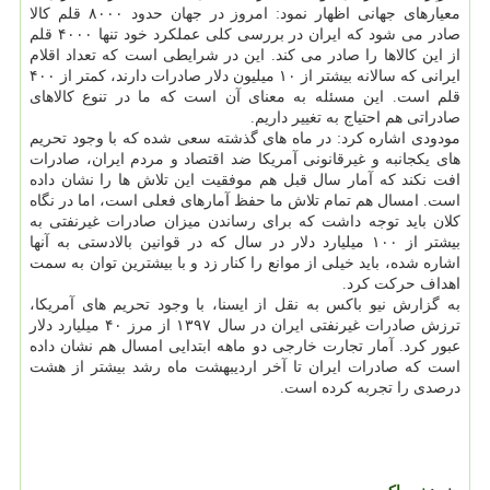
معیارهای جهانی اظهار نمود: امروز در جهان حدود ۸۰۰۰ قلم كالا
صادر می شود كه ایران در بررسی كلی عملكرد خود تنها ۴۰۰۰ قلم
از این كالاها را صادر می كند. این در شرایطی است كه تعداد اقلام
ایرانی كه سالانه بیشتر از ۱۰ میلیون دلار صادرات دارند، كمتر از ۴۰۰
قلم است. این مسئله به معنای آن است كه ما در تنوع كالاهای
صادراتی هم احتیاج به تغییر داریم.
مودودی اشاره كرد: در ماه های گذشته سعی شده كه با وجود تحریم
های یكجانبه و غیرقانونی آمریكا ضد اقتصاد و مردم ایران، صادرات
افت نكند كه آمار سال قبل هم موفقیت این تلاش ها را نشان داده
است. امسال هم تمام تلاش ما حفظ آمارهای فعلی است، اما در نگاه
كلان باید توجه داشت كه برای رساندن میزان صادرات غیرنفتی به
بیشتر از ۱۰۰ میلیارد دلار در سال كه در قوانین بالادستی به آنها
اشاره شده، باید خیلی از موانع را كنار زد و با بیشترین توان به سمت
اهداف حركت كرد.
به گزارش نیو باكس به نقل از ایسنا، با وجود تحریم های آمریكا،
ترزش صادرات غیرنفتی ایران در سال ۱۳۹۷ از مرز ۴۰ میلیارد دلار
عبور كرد. آمار تجارت خارجی دو ماهه ابتدایی امسال هم نشان داده
است كه صادرات ایران تا آخر اردیبهشت ماه رشد بیشتر از هشت
درصدی را تجربه كرده است.