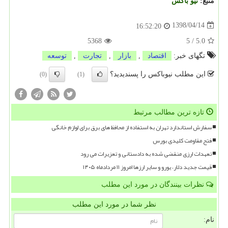
منبع:
نیو باكس
1398/04/14
16:52:20
5368
5
/
5.0
تگهای خبر:
اقتصاد
,
بازار
,
تجارت
,
توسعه
این مطلب نیوباکس را پسندیدید؟
(0)
(1)
تازه ترین مطالب مرتبط
سفارش استاندارد تهران به استفاده از محافظ های برق برای لوازم خانگی
فتح مقاومت کلیدی بورس
تعهدات ارزی منقضی شده به دادستانی و تعزیرات می رود
قیمت جدید دلار، یورو و سایر ارزها امروز ۱۱ مردادماه ۱۴۰۵
نظرات بینندگان در مورد این مطلب
نظر شما در مورد این مطلب
نام: