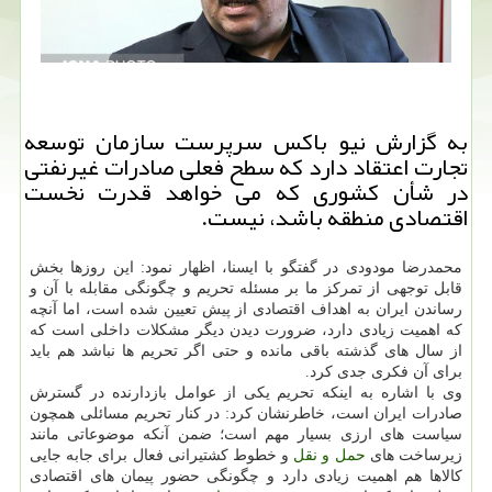
به گزارش نیو باكس سرپرست سازمان توسعه
تجارت اعتقاد دارد كه سطح فعلی صادرات غیرنفتی
در شأن كشوری كه می خواهد قدرت نخست
اقتصادی منطقه باشد، نیست.
محمدرضا مودودی در گفتگو با ایسنا، اظهار نمود: این روزها بخش
قابل توجهی از تمركز ما بر مسئله تحریم و چگونگی مقابله با آن و
رساندن ایران به اهداف اقتصادی از پیش تعیین شده است، اما آنچه
كه اهمیت زیادی دارد، ضرورت دیدن دیگر مشكلات داخلی است كه
از سال های گذشته باقی مانده و حتی اگر تحریم ها نباشد هم باید
برای آن فكری جدی كرد.
وی با اشاره به اینكه تحریم یكی از عوامل بازدارنده در گسترش
صادرات ایران است، خاطرنشان كرد: در كنار تحریم مسائلی همچون
سیاست های ارزی بسیار مهم است؛ ضمن آنكه موضوعاتی مانند
زیرساخت های
حمل و نقل
و خطوط كشتیرانی فعال برای جابه جایی
كالاها هم اهمیت زیادی دارد و چگونگی حضور پیمان های اقتصادی