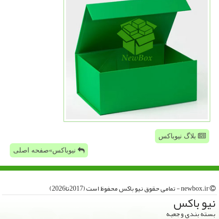
بلاگ نیوباکس
نیوباکس»صفحه اصلی
newbox.ir - تمامی حقوق نیو باكس محفوظ است (2017تا2026)
نیو باكس
بسته بندی و جعبه