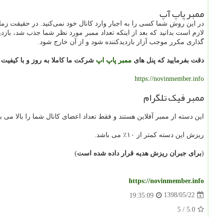
ممبر پاپ آپ
در این روش شما کسی را به اجبار وارد کانال خود نمی‌کنید. در حقیقت زما
لازم است بدانید که بعد از اینکه تعداد ممبر مورد نظر شما جذب شد، با
گذاری مکرر موجب آزار بازدیدکننده شود و از آن خارج شود.
دقت بفرمایید که پنل های
ممبر پاپ اپ
شرکت ما کاملا به روز و با کیفیت
https://novinmember.info
ممبر فیک تلگرام
این دسته از ممبر آفلاین هستند و فقط تعداد اعضای کانال شما را بالا می بر
ریزش این دسته کمتر از ۱۰٪ می باشد.
(
برای جبران ریزش هدیه قرار داده شده است
)
https://novinmember.info
1398/05/22
19:35:09
5
/
5.0