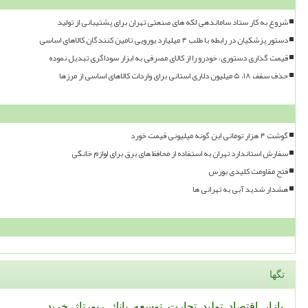
شروع به کار ستاد ساماندهی لکه های صنعتی تهران برای پشتیبانی از تولید
دستور پزشکیان در رابطه با طلب ۴ میلیارد یورویی تامین کنندگان کالاهای اساسی
قیمت گذاری دستوری، خودرو را از کالای مصرفی به ابزار سوداگری تبدیل نموده
حذف سقف ۱۸، ۵ میلیون دلاری استانی برای واردات کالاهای اساسی از مرزها
گوشت ۴ هزار تومانی این گونه میلیونی قیمت خورد
سفارش استاندارد تهران به استفاده از محافظ های برق برای لوازم خانگی
فتح مقاومت کلیدی بورس
هشدار شدید آبی به تهرانی ها
تگها
بازار
اقتصاد
تولید
تجارت
توسعه
بانك
رپورتاژ
خرید