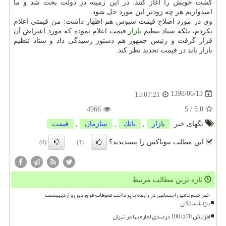
كشت خویش را آغاز كنند. در این زمینه در دولت بحث شد و ما
امیدواریم هر چه زودتر این مورد حل شود.
وی در مورد اصلاح قیمت سبوس هم اظهار داشت: من قیمتی اعلام
نكردم، بلكه ستاد تنظیم
بازار
قیمت اعلام نموده كه مورد اعتراض آن
قرار گرفت و رئیس جمهور هم دستور رسیدگی داد و ستاد تنظیم
بازار باید در قیمت تجدید نظر كند.
1398/06/13
15:07:21
4966
5
/
5.0
تگهای خبر:
بازار
,
بانك
,
سازمان
,
قیمت
این مطلب نیوباکس را پسندیدید؟
(0)
(1)
تازه ترین مطالب مرتبط
خبر مهم تامین اجتماعی در رابطه با پرداخت معوقات فروردین و اردیبهشت
بازنشستگان
افزایش 70 تا 100 درصدی اجاره بها در تهران