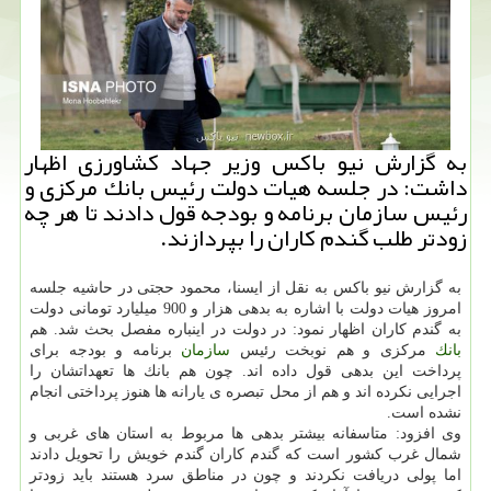
به گزارش نیو باكس وزیر جهاد كشاورزی اظهار
داشت: در جلسه هیات دولت رئیس بانك مركزی و
رئیس سازمان برنامه و بودجه قول دادند تا هر چه
زودتر طلب گندم كاران را بپردازند.
به گزارش نیو باكس به نقل از ایسنا، محمود حجتی در حاشیه جلسه
امروز هیات دولت با اشاره به بدهی هزار و 900 میلیارد تومانی دولت
به گندم كاران اظهار نمود: در دولت در اینباره مفصل بحث شد. هم
بانك
مركزی و هم نوبخت رئیس
سازمان
برنامه و بودجه برای
پرداخت این بدهی قول داده اند. چون هم بانك ها تعهداتشان را
اجرایی نكرده اند و هم از محل تبصره ی یارانه ها هنوز پرداختی انجام
نشده است.
وی افزود: متاسفانه بیشتر بدهی ها مربوط به استان های غربی و
شمال غرب كشور است كه گندم كاران گندم خویش را تحویل دادند
اما پولی دریافت نكردند و چون در مناطق سرد هستند باید زودتر