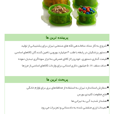
پربیننده ترین ها
شروع به کار ستاد ساماندهی لکه های صنعتی تهران برای پشتیبانی از تولید
دستور پزشکیان در رابطه با طلب ۴ میلیارد یورویی تامین کنندگان کالاهای اساسی
قیمت گذاری دستوری، خودرو را از کالای مصرفی به ابزار سوداگری تبدیل نموده
حذف سقف ۱۸، ۵ میلیون دلاری استانی برای واردات کالاهای اساسی از مرزها
پربحث ترین ها
سفارش استاندارد تهران به استفاده از محافظ های برق برای لوازم خانگی
فتح مقاومت کلیدی بورس
هشدار شدید آبی به تهرانی ها
تعهدات ارزی منقضی شده به دادستانی و تعزیرات می رود