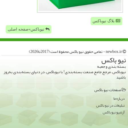
بلاگ نیوباکس
نیوباکس»صفحه اصلی
newbox.ir - تمامی حقوق نیو باكس محفوظ است (2017تا2026)
نیو باكس
بسته بندی و جعبه
نیوباکس، مرجع جامع صنعت بسته‌بندی! با نیوباکس، در دنیای بسته‌بندی به‌روز
باشید
صفحات نیو باكس
درباره ما
تبلیغات در نیو باكس
آرشیو نیو باكس