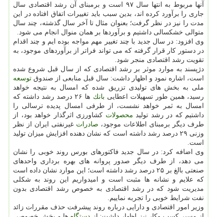
آنها مربوط به انتها سال ۹۷ است و برمبنای آن رشد اقتصادی سال
جاری را برآورد كرده اند، بدین سبب باید تغییرات اتفاق افتاده در این
مدت را نیز در نظر گرفت؛ بعنوان مثال تا آخر سال گذشته، چند سال
متوالی خشكسالی داشتیم و برآوردها بر همان منوال انجام می شود.
وی افزود: در سال جدید با چند تغییر مهم مواجه بوده ایم و چند اقدام
در دستور كار قرار گرفته كه می تواند فراتر از برآوردهای موجود، به
تقویت رشد اقتصادی منجر شود.
دژپسند به موارد موثر بر رشد اقتصادی كه از سال قبل شروع شده
است، اشاره نمود و اظهار داشت: سال قبل منابعی از صندوق
توسعه
ملی به بخش های تولیدی تزریق شده كه امسال به نتیجه خواهد
رسید، همین طور تسهیلات اعطایی
بانك
ها ۲۶ درصد رشد داشته كه
امسال به ثمر خواهد نشست، از طرفی امسال پدیده ترسالی را
داشتیم كه در رشد تولید
محصولات
كشاورزی اثرگذار خواهد بود، از
طرف دیگر برمبنای اطلاعات موجود،
صادرات
غیرنفتی ایران از نظر
وزنی ۲۹ درصد رشد داشته است كه نشان دهنده افزایش میزان تولید
است.
وی اضافه كرد: در سال جدید فاكتورهای بورس روند خوبی را نشان
می دهد، از طرف دیگر صدور پروانه های بهره برداری واحدهای
صنعتی بالغ بر ۲۵ درصد رشد داشته است؛ این موارد نشان داده است
كه علایم و نشانه ها مثبت است و امیدواریم این روند به شكلی
مدیریت شود كه در رشد اقتصادی به خصوص رشد اقتصادی بدون
نفت شرایط خوبی را تجربه نماییم.
وزیر امور اقتصادی و دارایی درباره روند پیشرفت حذف مقررات زائد
از مسیر كسب وكار نیز اظهار داشت: از
دستگاه
ها و بخش خصوصی