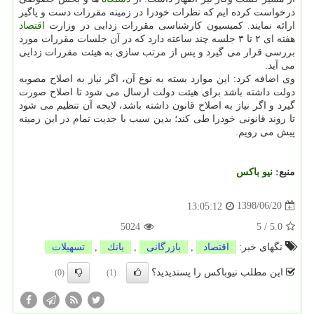
درخواست كرده ایم كه نظرات خودرا در زمینه مقررات دست و پاگیر
ارائه نمایند. كمیسیون كارشناسی مقررات زدایی در وزارت
اقتصاد
هفته ای ۲ تا ۳ جلسه چند ساعته دارد كه در آن جلسات مقررات مورد
بررسی قرار می گیرد و پس از مرتب سازی به هیئت مقررات زدایی
می آید.
وی اضافه كرد: این موارد بسته به نوع آن، اگر نیاز به اصلاح مصوبه
دولت داشته باشد برای هیئت دولت ارسال می شود تا اصلاح صورت
گیرد و اگر نیاز به اصلاح قانون داشته باشد، لایحه آن تنظیم می شود
تا روند قانونی خودرا طی كند؛ بدین سبب با جدیت تمام در این زمینه
پیش می رویم.
منبع:
نیو باكس
1398/06/20
13:05:12
5024
5
/
5.0
تگهای خبر:
اقتصاد
,
بازرگانی
,
بانك
,
تسهیلات
این مطلب نیوباکس را پسندیدید؟
(0)
(1)