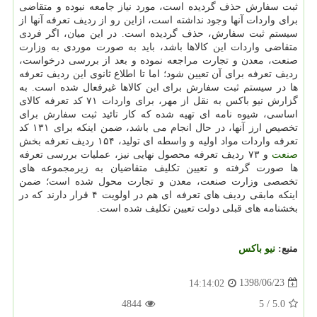
ثبت سفارش حذف گردیده است، مورد نیاز جامعه نبوده و متقاضی
برای واردات آنها وجود نداشته است، ازاین رو از ردیف تعرفه آنها از
سیستم ثبت سفارش، حذف گردیده است. در این میان، اگر فردی
متقاضی واردات این كالاها باشد، باید به صورت موردی به وزارت
صنعت، معدن و تجارت مراجعه نموده و بعد از بررسی درخواست،
ردیف تعرفه برای آن تعیین شود؛ اما تا اطلاع ثانوی این ردیف تعرفه
ها در سیستم ثبت سفارش برای این كالاها غیرفعال شده است. به
گزارش نیو باكس به نقل از مهر، برای واردات ۷۱ كد تعرفه كالای
اساسی، شیوه نامه ای تهیه شده كه كار تائید ثبت سفارش برای
تخصیص ارز آنها، در حال انجام می باشد، ضمن اینكه برای ۱۳۱ كد
تعرفه واردات مواد اولیه و واسطه ای تولید، ۱۵۴ ردیف تعرفه بخش
صنعت
و ۷۳ ردیف تعرفه محصول نهایی نیز، عملیات بررسی تعرفه
ها صورت گرفته و تعیین تكلیف متقاضیان به زیرمجموعه های
تخصصی وزارت صنعت، معدن و تجارت محول شده است؛ ضمن
اینكه مابقی ردیف های تعرفه ای هم در اولویت ۴ قرار دارند كه در
بخشنامه های قبلی دولت تعیین تكلیف شده است.
منبع:
نیو باكس
1398/06/23
14:14:02
4844
5
/
5.0