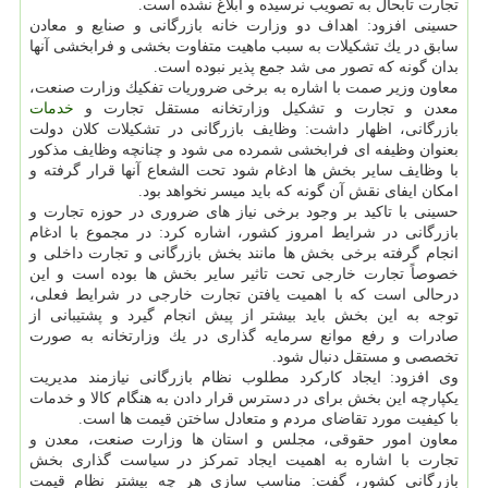
تجارت تابحال به تصویب نرسیده و ابلاغ نشده است.
حسینی افزود: اهداف دو وزارت خانه بازرگانی و صنایع و معادن
سابق در یك تشكیلات به سبب ماهیت متفاوت بخشی و فرابخشی آنها
بدان گونه كه تصور می شد جمع پذیر نبوده است.
معاون وزیر صمت با اشاره به برخی ضروریات تفكیك وزارت صنعت،
معدن و تجارت و تشكیل وزارتخانه مستقل تجارت و
خدمات
بازرگانی، اظهار داشت: وظایف بازرگانی در تشكیلات كلان دولت
بعنوان وظیفه ای فرابخشی شمرده می شود و چنانچه وظایف مذكور
با وظایف سایر بخش ها ادغام شود تحت الشعاع آنها قرار گرفته و
امكان ایفای نقش آن گونه كه باید میسر نخواهد بود.
حسینی با تاكید بر وجود برخی نیاز های ضروری در حوزه تجارت و
بازرگانی در شرایط امروز كشور، اشاره كرد: در مجموع با ادغام
انجام گرفته برخی بخش ها مانند بخش بازرگانی و تجارت داخلی و
خصوصاً تجارت خارجی تحت تاثیر سایر بخش ها بوده است و این
درحالی است كه با اهمیت یافتن تجارت خارجی در شرایط فعلی،
توجه به این بخش باید بیشتر از پیش انجام گیرد و پشتیبانی از
صادرات و رفع موانع سرمایه گذاری در یك وزارتخانه به صورت
تخصصی و مستقل دنبال شود.
وی افزود: ایجاد كاركرد مطلوب نظام بازرگانی نیازمند مدیریت
یكپارچه این بخش برای در دسترس قرار دادن به هنگام كالا و خدمات
با كیفیت مورد تقاضای مردم و متعادل ساختن قیمت ها است.
معاون امور حقوقی، مجلس و استان ها وزارت صنعت، معدن و
تجارت با اشاره به اهمیت ایجاد تمركز در سیاست گذاری بخش
بازرگانی كشور، گفت: مناسب سازی هر چه بیشتر نظام قیمت