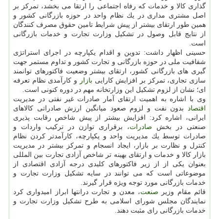
گذاری كالا و خدمات كه رفاه اجتماعی را ارتقا می بخشد، تمركز بر
اصل مشتری مداری در یك نظام واحد در حوزه بازرگانی كشور و
همین طور ارتقای بیشتر از پیش شرایط تامین حقوق مصرف كنندگان
از نتایج قابل وصول در تشكیل وزارت تجارت و خدمات بازرگانی
است.
حسینی اظهار داشت: تدوین و اقدام یكپارچه در اجرای استراتژی
شفافیت ملی در حوزه بازرگانی و تجارت كشور و تداوم مستمر جهت
گیری های بازرگانی كشور، ارتقای بیشتر وضعیت فاكتورهای توانمند
سازی تجاری، تمركز بر افزایش كارایی
بازار
و كارآمدی نظام تعرفه
ای؛ نشان از لزوم تشكیل این وزارتخانه مهم در دوره كنونی است.
وی با اشاره به اهمیت ارتقای آمار صادرات غیر نفتی در مدیریت
اقتصاد
بدون نفت و لزوم صعود میانگین ارزش صادراتی كالاهای
ایرانی، اشاره كرد: افزایش بیشتر از پیش شاخص رقابت پذیری
صنعتی در بخش
صادرات
، برقراری توازن در تركیب واردات و
صادرات توسط یك مدیریت واحد و یكپارچه، كارآمدتر كردن نظام
كنترل و نظارت بر بازار، ایجاد انسجام و تمركز بیشتر در مدیریت
بازار كالا و خدمات و ارتقای بهینه تر شاخص آزادی تجارت بین المللی
بعنوان یكی از از زیر فاكتورهای كلیدی درجه آزادی اقتصادی از
موضوعاتی است كه می توانند در سایه تشكیل وزارت تجارت و
خدمات بازرگانی مورد توجه ویژه قرار گیرند.
قائم مقام وزیر
صنعت
، معدن و تجارت درانتها ابراز امیدواری كرد
نمایندگان مجلس شورای اسلامی به طرح تشكیل وزارت تجارت و
خدمات بازرگانی رای مثبت دهند.