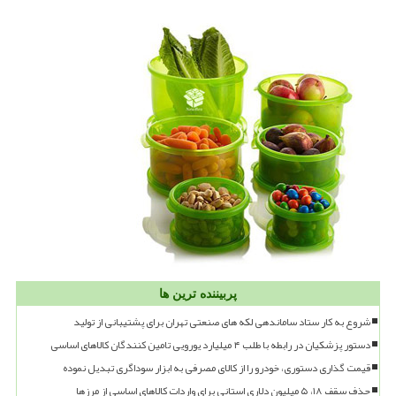
پربیننده ترین ها
شروع به کار ستاد ساماندهی لکه های صنعتی تهران برای پشتیبانی از تولید
دستور پزشکیان در رابطه با طلب ۴ میلیارد یورویی تامین کنندگان کالاهای اساسی
قیمت گذاری دستوری، خودرو را از کالای مصرفی به ابزار سوداگری تبدیل نموده
حذف سقف ۱۸، ۵ میلیون دلاری استانی برای واردات کالاهای اساسی از مرزها