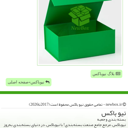
بلاگ نیوباکس
نیوباکس»صفحه اصلی
newbox.ir - تمامی حقوق نیو باكس محفوظ است (2017تا2026)
نیو باكس
بسته بندی و جعبه
نیوباکس، مرجع جامع صنعت بسته‌بندی! با نیوباکس، در دنیای بسته‌بندی به‌روز