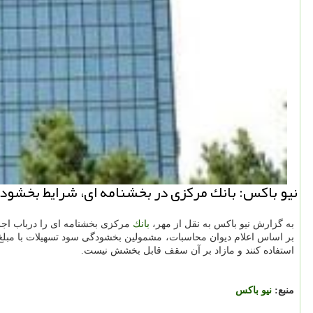
نیو باكس: بانك مركزی در بخشنامه ای، شرایط بخشودگی سود تسهیلات با مبلغ 100 میلیون توم
به گزارش نیو باكس به نقل از مهر،
بانك
مركزی بخشنامه ای را درباب اجرای بند «ل» تبصره ماده ۱۶ قانون بودج
استفاده كنند و مازاد بر آن سقف قابل بخشش نیست.
منبع:
نیو باكس