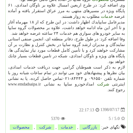
وی اضافه كرد: در طرح اربعین امسال علاوه بر ناوگان امدادی، ۶۱
پایگاه ویژه در مسیرهای منتهی به مرز عراق استقرار یافته و آماده
عرضه
خدمات
مطلوب به زوار هستند.
مدیرعامل سایپایدك اظهار داشت: در این طرح كه از ۱۸ مهرماه آغاز
و تا آخر این ماه ادامه خواهد داشت، علاوه بر محصولات گروه سایپا
به سایر خودرو های سواری هم خدمات ۲۴ ساعته عرضه خواهد شد.
وفا اضافه كرد: در طول طرح، دفاتر منطقه ای، انجمن صنفی استانی
نمایندگان و مدیران ارشد گروه سایپا در بخش كنترل و نظارت بر آن
مشاركت خواهند كرد و با تأمین كامل قطعات مورد نیاز نمایندگی ها،
پایگاه های ویژه و ناوگان امدادی، شبكه در تامین قطعات بسیار چابك
خواهد بود.
لازم به ذكر است هموطنان گرامی جهت دریافت خدمات امدادی،
بیان نظرها و پیشنهادهای خود می توانند در تمام ساعات شبانه روز با
شماره تلفن ۰۹۶۵۵۰ و ۸۴۴۴۴-۰۲۱تماس حاصل كرده، یا به نشانی
اینترنتی
شركت
امدادخودرو سایپا به نشانی www.emdadsaipa.ir
رجوع كنند.
1398/07/17
22:17:13
5370
5
/
5.0
تگهای خبر:
بازرگانی
,
خدمات
,
شركت
,
محصولات