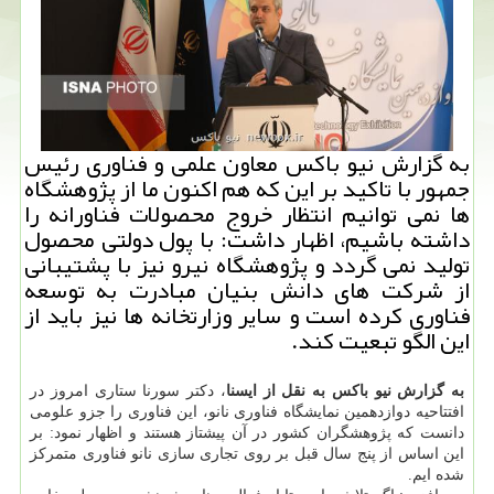
به گزارش نیو باكس معاون علمی و فناوری رئیس
جمهور با تاكید بر این كه هم اكنون ما از پژوهشگاه
ها نمی توانیم انتظار خروج محصولات فناورانه را
داشته باشیم، اظهار داشت: با پول دولتی محصول
تولید نمی گردد و پژوهشگاه نیرو نیز با پشتیبانی
از شركت های دانش بنیان مبادرت به توسعه
فناوری كرده است و سایر وزارتخانه ها نیز باید از
این الگو تبعیت كند.
به گزارش نیو باكس به نقل از ایسنا
، دكتر سورنا ستاری امروز در
افتتاحیه دوازدهمین نمایشگاه فناوری نانو، این فناوری را جزو علومی
دانست كه پژوهشگران كشور در آن پیشتاز هستند و اظهار نمود: بر
این اساس از پنج سال قبل بر روی تجاری سازی نانو فناوری متمركز
شده ایم.