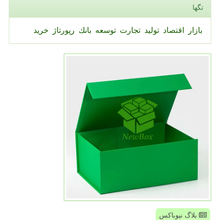
تگها
بازار
اقتصاد
تولید
تجارت
توسعه
بانك
رپورتاژ
خرید
بلاگ نیوباکس