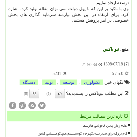
توسعه ایجاد نماییم.
وی با تاكید بر این كه با پول دولت نمی توان مقاله تولید كرد، اشاره
كرد: برای ارتقاء در این بخش نیازمند سرمایه گذاری های بخش
خصوصی در امر پژوهش هستیم.
منبع:
نیو باكس
1398/07/18
21:50:34
5231
5
/
5.0
تگهای خبر:
تكنولوژی
,
توسعه
,
تولید
,
دستگاه
این مطلب نیوباکس را پسندیدید؟
(0)
(1)
تازه ترین مطالب مرتبط
اعلام زمان پایان خاموشی ها رسما
گام بزرگ برای مدیریت یکپارچه اکوسیستم های کوهستانی کشور