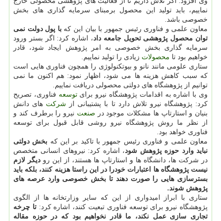
وی افزود: اگر تلاش داریم تا از فعالیت های پژوهشی محصولی خارج
نماییم، باید تولید این محصول برمبنای سرمایه گذاری های بخش
خصوصی باشد.
معاون علمی و فناوری رئیس جمهور با بیان این كه
با پول دولت نمی
توان محصول پژوهشی تحویل جامعه داد
، اشاره كرد: اگر بستر ورود
سرمایه گذاری بخش خصوصی به امر پژوهش ایجاد شود، قادر
خواهیم بود تا
محصولات
زیادی را تولید نماییم.
ستاری علومی مانند نانو و بیوتكنولوژی را همچون فناوری هایی است
كه سبب كاهش هزینه ها می شود، اظهار نمود: هم اكنون ما نمی
توانیم از پژوهشگاه های دولتی محصولی دریافت نماییم.
وی با اشاره به اقدامات پژوهشگاه نیرو برای
توسعه
فناوری، تصریح
كرد: پژوهشگاه نیرو تلاش دارد تا با پشتیبانی از
شركت
های دانش
بنیان و استارتاپ ها مشكلات موجود در
صنعت
نیرو را برطرف كند و
از نظر ما روش پژوهشگاه نیرو روشی قابل قبول برای توسعه
فناوری خواهد بود.
معاون علمی و فناوری رئیس جمهور با تاكید بر این كه
بخش دولتی
نباید وارد حوزه پژوهش شود
، اشاره كرد: نیروهای انسانی متخصص
در شركت ها، دانشگاه ها و استارتاپ ها هستند، از این رو
دیگر لازم
نیست پژوهشگاه ها اعتبارات خودرا در این راستا هزینه كنند، بلكه باید
بسترسازی هایی را صورت دهند تا بخش خصوصی وارد عرصه های
پژوهش شوند.
ستاری با ابراز امیدواری از این كه سایر وزارتخانه ها از الگوی
پژوهشگاه نیرو برای توسعه فناوری تبعیت كنند، اشاره كرد:
تا چرخه
تجاری سازی عمل نكند، ما قادر نخواهیم بود كه در حوزه مقاله