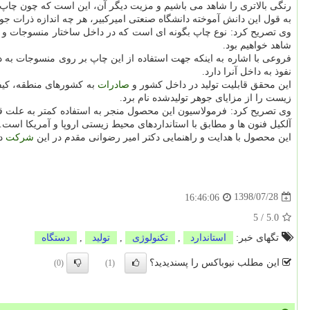
رنگی بالاتری را شاهد می باشیم و مزیت دیگر آن، این است كه چون چاپ تو
به قول این دانش آموخته دانشگاه صنعتی امیركبیر، هر چه اندازه ذرات جوهر به كمتر از ۱۰۰ نانومتر نزدیكتر شود، ریسك گرفتگی هد
وی تصریح كرد: نوع چاپ بگونه ای است كه در داخل ساختار منسوجات و 
شاهد خواهیم بود.
فروعی با اشاره به اینكه جهت استفاده از این چاپ بر روی منسوجات به در
نفوذ به داخل آنرا دارد.
این محقق قابلیت تولید در داخل كشور و
صادرات
به كشورهای منطقه، كیفیت 
زیست را از مزایای جوهر تولیدشده نام برد.
وی تصریح كرد: فرمولاسیون این محصول منجر به استفاده كمتر به علت قد
آلكیل فنون ها و مطابق با استانداردهای محیط زیستی اروپا و آمریكا است.
این محصول با هدایت و راهنمایی دكتر امیر رضوانی مقدم در این
شركت
دا
1398/07/28
16:46:06
5
/
5.0
تگهای خبر:
استاندارد
,
تكنولوژی
,
تولید
,
دستگاه
این مطلب نیوباکس را پسندیدید؟
(0)
(1)