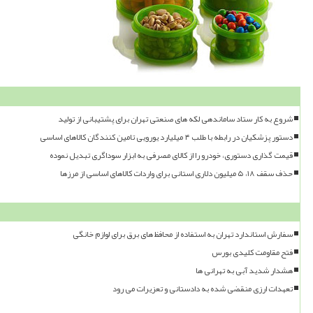
شروع به کار ستاد ساماندهی لکه های صنعتی تهران برای پشتیبانی از تولید
دستور پزشکیان در رابطه با طلب ۴ میلیارد یورویی تامین کنندگان کالاهای اساسی
قیمت گذاری دستوری، خودرو را از کالای مصرفی به ابزار سوداگری تبدیل نموده
حذف سقف ۱۸، ۵ میلیون دلاری استانی برای واردات کالاهای اساسی از مرزها
سفارش استاندارد تهران به استفاده از محافظ های برق برای لوازم خانگی
فتح مقاومت کلیدی بورس
هشدار شدید آبی به تهرانی ها
تعهدات ارزی منقضی شده به دادستانی و تعزیرات می رود