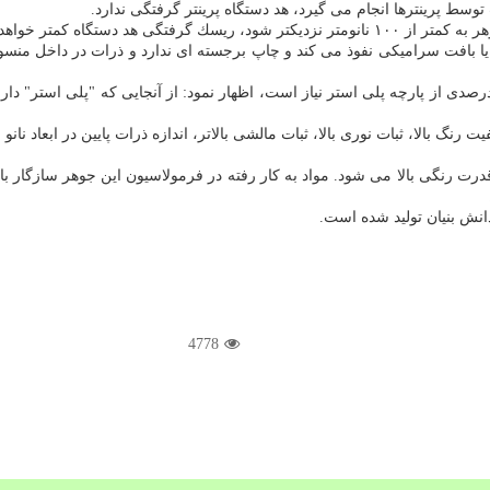
سط پرینترها انجام می گیرد، هد دستگاه پرینتر گرفتگی ندارد.
 دستگاه كمتر خواهد بود.
یا بافت سرامیكی نفوذ می كند و چاپ برجسته ای ندارد و ذرات در داخل منس
صدی از پارچه پلی استر نیاز است، اظهار نمود: از آنجایی كه "پلی استر" دار
رنگ بالا، ثبات نوری بالا، ثبات مالشی بالاتر، اندازه ذرات پایین در ابعاد نا
رت رنگی بالا می شود. مواد به كار رفته در فرمولاسیون این جوهر سازگار با
نش بنیان تولید شده است.
4778