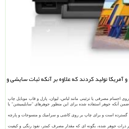
آمریكا تولید كردند كه علاوه بر آنكه ثبات سایشی و
 روی اجسام مصرفی یا تزئینی مانند لباس، لیوان، پازل و قاب موبایل چاپ
ن آنكه جوهر استفاده شده برای این منظور جوهرهای "سابلیمیشن" یا
 گسترده است و برای چاپ بر روی كاشی و سرامیك و منسوجات و پارچه
شتر ذرات جوهر شده، بگونه ای كه مقدار مصرف كمتر، نفوذ رنگی و كیفیت