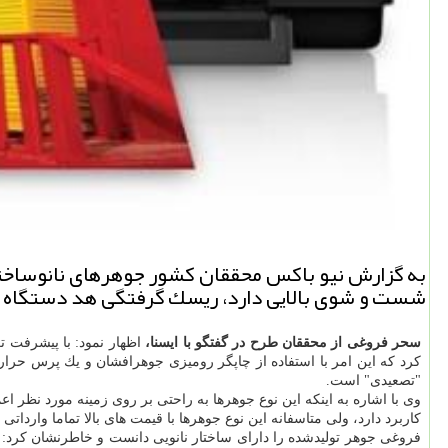
به گزارش نیو باكس محققان كشور جوهرهای نانوساختار 
شست و شوی بالایی دارد، ریسك گرفتگی هد دستگاه پر
سحر فروغی از محققان طرح در گفتگو با ایسنا،
اظهار نمود: با پیشرفت ت
كرد كه این امر با استفاده از چاپگر رومیزی جوهرافشان و یك پرس حرار
"تصعیدی" است.
وی با اشاره به اینكه این نوع جوهرها به راحتی بر روی زمینه مورد نظر ا
كاربرد دارد، ولی متاسفانه این نوع جوهرها با قیمت های بالا تماما واردات
فروغی جوهر تولیدشده را دارای ساختار نانویی دانست و خاطرنشان كرد: ا