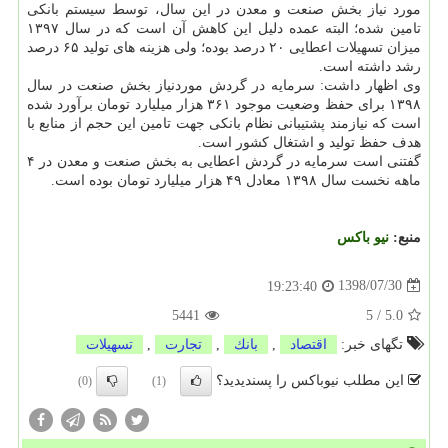
مورد نیاز بخش صنعت و معدن در این سال، توسط سیستم بانكی
تامین شده؛ البته عمده دلیل این كاهش آن است كه در سال ۱۳۹۷
میزان تسهیلات اعطایی ۲۰ درصد بوده؛ ولی هزینه های تولید ۶۵ درصد
رشد داشته است.
وی اظهار داشت: سرمایه در گردش موردنیاز بخش صنعت در سال
۱۳۹۸ برای حفظ وضعیت موجود ۳۶۱ هزار میلیارد تومان برآورد شده
است كه نیازمند پشتیبانی نظام بانكی جهت تامین این حجم از منابع با
هدف حفظ تولید و اشتغال كشور است.
گفتنی است سرمایه در گردش اعطایی به بخش صنعت و معدن در ۴
ماهه نخست سال ۱۳۹۸ معادل ۴۹ هزار میلیارد تومان بوده است.
منبع:
نیو باكس
1398/07/30
19:23:40
5441
5
/
5.0
تگهای خبر:
اقتصاد
,
بانك
,
تجارت
,
تسهیلات
این مطلب نیوباکس را پسندیدید؟
(0)
(1)