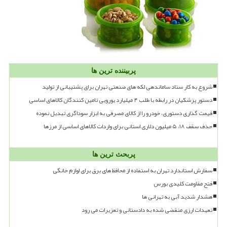
پربیننده ترین ها
شروع به کار ستاد ساماندهی لکه های صنعتی تهران برای پشتیبانی از تولید
دستور پزشکیان در رابطه با طلب ۴ میلیارد یورویی تامین کنندگان کالاهای اساسی
قیمت گذاری دستوری، خودرو را از کالای مصرفی به ابزار سوداگری تبدیل نموده
حذف سقف ۱۸، ۵ میلیون دلاری استانی برای واردات کالاهای اساسی از مرزها
پربحث ترین ها
سفارش استاندارد تهران به استفاده از محافظ های برق برای لوازم خانگی
فتح مقاومت کلیدی بورس
هشدار شدید آبی به تهرانی ها
تعهدات ارزی منقضی شده به دادستانی و تعزیرات می رود