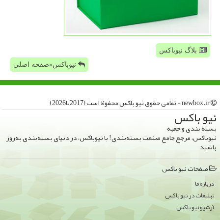
بلاگ نیوباکس
نیوباکس»صفحه اصلی
newbox.ir - تمامی حقوق نیو باكس محفوظ است (2017تا2026)
نیو باكس
بسته بندی و جعبه
نیوباکس، مرجع جامع صنعت بسته‌بندی! با نیوباکس، در دنیای بسته‌بندی به‌روز
باشید
صفحات نیو باكس
درباره ما
تبلیغات در نیو باكس
آرشیو نیو باكس