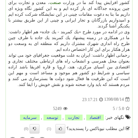
كشور افزایش پیدا كند ما در وزارت
صنعت
، معدن و تجارت برای
چین پرونده جداگانه ای باز كرده ایم و به این كشور نگاه ویژه ای
داریم ما بنا به دعوت مقامات چینی در این نمایشگاه شركت كرده ایم
و امیدواریم بازرگانان و تجار ایرانی و چینی از این طریق بیشتر با
یكدیگر آشنا گردند.
وی در ادامه در مورد طرح «یك كمربند - یك جاده» هم اظهار داشت:
ما در همكاری در زمینه پیشنهاد یك كمربند یك جاده با طرف چین
طرح راه اندازی شهرك مشترك داریم كه منطقه ای به وسعت دو
هزار هكتار برای این كار اختصاص داده ایم.
رحمانی اظهار داشت: ایران به علت موقعیت جغرافیای خود می تواند
بعنوان محل همرسی و انشعاب راه های ارتباطی مختلف تجاری و
اقتصادی بین آسیای مركزی، هند، اروپا و قاره افریقا باشد اراده
سیاسی و شرایط دو كشور هم موجود و مساعد است و مهم این
است كه این ظرفیت ها فعال شود دولت ها بسترسازی می كنند و
مردم هستند كه باید وارد صحنه شوند و نقش خویش را ایفا كنند.
1398/08/14
23:17:21
5249
5
/
5.0
تگهای خبر:
اقتصاد
,
تجارت
,
توسعه
,
سرمایه
این مطلب نیوباکس را پسندیدید؟
(0)
(1)