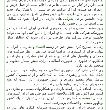
در حوزه های نفت و پتروشیمی و برخی موارد دیگر در ایران پتانسیل
هایی داریم در كنار این پتانسیل ها برخی اقلام سنتی از قبیل فرش و
زعفران هم هست كه اگر بتوانیم تجارت سنتی را با همكاریهای جدید
در حوزه هایی مثل ظرفیت های خودروسازی تلفیق نماییم، چین می
تواند جانشین برخی
شركت
های خارجی در ایران شود كه سالیان
سال است در ایران حضور دارند.
وزیر صنعت، معدن و تجارت جمهوری اسلامی ایران اضافه كرد: در
صورتیكه شركت های چینی منافع ایران را تامین كنند، آنها می توانند
جانشین برخی شركت های خارجی در ایران شوند كه سالیان سال
حضور داشته اند.
رحمانی تصریح كرد: نقش چین در زمینه
اقتصاد
و تجارت با ایران به
تنهایی فراتر از كشورهای اوراسیا است چین هم از نظر ظرفیت های
جمعیتی و پتانسیل های اقتصادی و هم از نظر
صادرات
و واردات و
همكاریهای فناوری با جمهوری اسلامی ایران، نقش بسیار متفاوت و
منحصر بفردی دارد.
وی خاطرنشان كرد: جمهوری اسلامی هم به روابط خود با چین به
شكل بلند مدت و راهبردی نگاه می كند تاكید و اراده مسؤلان كشور
شامل مقام معظم رهبری و رئیس جمهوری، این است كه هیچ
محدودیتی در گسترش روابط با چین نداشته باشیم.
رحمانی اضافه كرد: رابطه تاریخی و همكاریهای صنعتی و تجاری دو
كشور هم اكنون هم قابل ملاحظه است هم چین هم ایران كشورهای
در حال
توسعه
و گسترش هستند ایران در حال تبدیل به یك كشور
نوظهور صنعتی و اقتصادی پرظرفیت است.
وزیر صمت ایران افزود: ضروریست سرمایه گذاری های بین دو