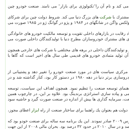
كند و نام آن را"تكنولوژی برای بازار" می نامند. صنعت خودرو چین
شركت
های بزرگ دنیا می كند. شروط دولت چین برای شركای
خارجی انتقال تكنولوژی پیشرفته، تولید برپایه استانداردهای روز دنیا و صادرات است. نخستین قراردادها با شركت موتور آمریكایی در بیجینگ در ۱۹۸۳، فولكس واگن در شانگهای در ۱۹۸۴ و پژو در گوانگ ژو در ۱۹۸۵ صورت می
د رقابت در بازارهای داخلی تقویت و توسعه مالكیت خودرو های خانوادگی
ری های مشترك خودروسازان مطرح دنیا با تولیدكنندگان داخلی صورت می
ر و تولیدكنندگان داخلی در برهه های مختلفی با شركت های خارجی همچون
ل آن تولید متمادی خودرو های قدیمی طی سال های اخیر است كه گاها با
لت مركزی سیاست های در مورد صنعت خودرو را تغییر دهد و پشتیبانی از
تولیدكنندگان بومی را اولویت اول خود قرار دهد. در نتیجه سیاست"تكنولوژی برای بازار" كه در چارچوب سرمایه گذاری های مشترك با شركت های خودروسازی برتر دنیا در دهه ۱۹۸۰ در دستور كار بود، كنار گذاشته شد و در
و راهنمای توسعه صنعت را تنظیم نمود. همچون اهداف این سیاست، توسعه
 پیاده سازی استراتژی برندینگ بود. علاوه بر این، در چارچوب همین
عت، سرمایه گذاری ها بیش از اندازه در صنعت صورت گیرد و حاشیه سود
ابزار
اعطای مجوز،
به دنبال بحران مالی سال ۲۰۰۸ مسؤلان چینی مجبور به حمایت مضاعف از صنعت اتومبیل شدند و "برنامه تعدیل و احیای صنعت خودرو"را تهیه و در مارس ۲۰۰۹ صادر نمودند. این یك برنامه سه ساله برای صنعت خودو بود كه
صنعت را برای تحكیم و بازسای بیشتر تشویق نمود. در نتیجه این برنامه، فروش رشد قابل ملاحظه داشت؛ به صورتی كه در سال ۲۰۰۹، در حدود ۴۵ درصد و در سال ۲۰۱۰ در حدود ۳۲ درصد بود. بحران مالی ۲۰۰۸ از این جهت