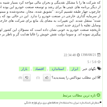
كه شركت ها را با مشكل نقدینگی و بحران مالی مواجه كرد بسیار شبیه ب
شده" منتقل شدند. این تغییرات به معنای یك مانع برای شركت های خارج
وسایل نقلیه با انرژی جدید است.
تاریخچه صنعت خودرو به خوبی نشان داده است كه مسؤلان این كشور اولا د
پیگیری نموده اند. و سوما دولت نقش خویش را غالبا هدایت گر و ناظر ب
1398/08/21
22:34:48
5
/
5.0
تگهای خبر:
ابزار
,
استاندارد
,
اقتصاد
,
بازار
این مطلب نیوباکس را پسندیدید؟
(0)
(1)
تازه ترین مطالب مرتبط
سفارش استاندارد تهران به استفاده از محافظ های برق برای لوازم خانگی