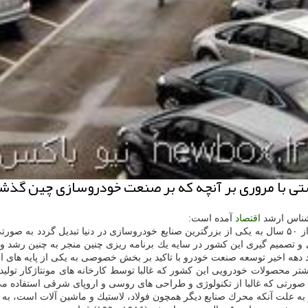
تی با مروری بر آنچه كه بر صنعت خودروسازی چین گذش
رشناس ارشد
اقتصاد
آمده است:
"آمارها به خوبی گویا آن است كه صنعت خودرو در چین توانسته در كمتر از ۵۰ سال به یكی از بزرگترین صنایع خ
تی و تصمیم گیری این كشور در سایه یك برنامه ریزی چنین منجر به چنین رش
د دهه اخیر توسعه صنعت خودرو با تاكید بر بخش خصوصی به یكی از پایه های 
خچه صنعت خودرو در چین گویا آن است كه بین دهه ۱۹۵۰ تا ۱۹۸۰ بیشتر محصولات خودرویی این كشور كه غالبا تو
ه صورتی كه غالبا از تكنولوژی و طراحی های روسی و اروپای شرقی استفاده م
وران اصلاحات در چین در انتها دهه ۱۹۷۰، صنعت خودرو به علت آنكه محرك صنایع دیگر همچون فولاد، لاس