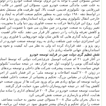
اساس مسؤلان چینی با توجه به این لزوم، توسعه صنعت خودرو را در اولویت هفتمین برنامه ۵ ساله توسعه ای خود
به علت عقب ماندگی صنعت خودرو چین، مسؤلان این كشور در قالب این 
غیررقابتی بود: تكنولوژی قدیمی، قیمت بالا، كبود ظرفیت های مستقل تح
در اواسط دهه ۱۹۸۰ دولت چین به منظور تحكیم صنعت اقدام به ایجاد و توسعه سه تولیدكننده بزرگ و سه تولیدكننده كوچك در چارچوب سرمایه گذاری مشترك با
گیرد. روح این قراردادها حركت به سمت فناوری روز دنیا ولی با محوری
تغییر رویكرد به صنعت خودرو در چین مقارن می شود با عضویت این كشو
و كاهش تعرفه واردات را در دستور كار قرار می دهند. نكته حائز اهمی
گیرد. سرمایه گذاری هایی كه تلاش شان تولید خودروهایی با فناوری روز دنی
این استراتژی دولت چین شباهت زیادی به روند توسعه صنعت خودرو در ایرا
رنو، پژو و... عقد قرارداد كرده اند ولی به نظر می آید كیفیت و نحوه
استانداردهای جهانی فاصله زیادی دارد.
نقش تنظیم گری دولت چین در فرایند توسعه خودرو
در آغاز قرن ۲۱ ام شركت اتومبیل چری(شركت دولتی كه تو
عوض سیاست ها به سمت پیشرفت شركت های داخلی و توسعه برندهای ملی
در ژوئن ۲۰۰۴"كمیته اصلاحات و توسعه ملی" بر اثر فشار 
خودروسازان در مقیاس بزرگ، تحكیم و پشتیبانی از صنعت داخلی قطعه س
برنامه توسعه ای موانع زیادی هم برای ورود شركت ها از بیرون صنعت خ
كاهش پیدا كند. در نتیجه خودروسازان داخلی مورد حمایت قرار گرفتند.
سیاست توسعه صنعت خودرو در سال ۲۰۰۴ فرآیندهای اداری را ساده سازی و صرفه جویی در مصرف انرژی و حفاظت از محیط زیست را تشویق نمود. دولت هم بعنوان یك راهنما برای ساختار صنعت از راه
هدایت، ادغام و بازسازی در صنعت نقش آفرینی كرد.