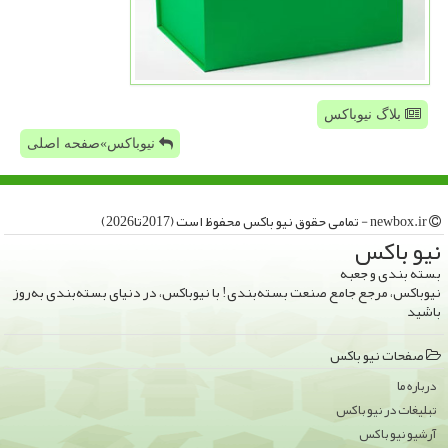
بلاگ نیوباکس
نیوباکس»صفحه اصلی
newbox.ir - تمامی حقوق نیو باكس محفوظ است (2017تا2026)
نیو باكس
بسته بندی و جعبه
نیوباکس، مرجع جامع صنعت بسته‌بندی! با نیوباکس، در دنیای بسته‌بندی به‌روز
باشید
صفحات نیو باكس
درباره ما
تبلیغات در نیو باكس
آرشیو نیو باكس