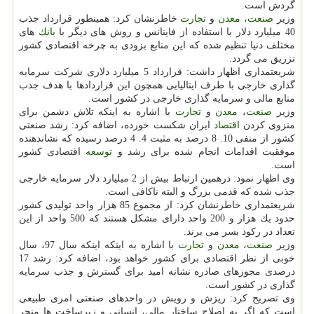
گردش است.
وزیر
صنعت
،
معدن
و
تجارت
خاطرنشان كرد: همینطور قرارداد جذب
40 میلیارد دلار با استفاده از فاینانس و روش های دیگر با
بانك
های
مختلف دنیا تنظیم شده كه این منابع بزودی به چرخه اقتصادی كشور
تزریق می گردد.
شریعتمداری اظهار داشت: قرارداد 5 میلیارد دلاری شركت سرمایه
گذاری خارجی با طرف ایتالیایی همچون این قراردادها با هدف جذب
منابع مالی و سرمایه گذاری خارجی در كشور است.
وزیر
صنعت
،
معدن
و
تجارت
با اشاره به اینكه تلاش دشمن برای
منزوی كردن
اقتصاد
ایران شكست خورده، اضافه كرد: رشد صنعتی
كشور از منفی 10. 8 درصد به مثبت 4. 4 درصد رسیده كه نشاندهنده
موفقیت اقدامات انجام شده برای رشد و
توسعه
اقتصادی كشور
است.
وی اظهار نمود: درهمین ارتباط بیش از 2 میلیارد دلار سرمایه خارجی
جذب شده كه قدمی بزرگ و البته ناكافی است.
شریعتمداری خاطرنشان كرد: از مجموع 85 هزار واحد تولیدی كشور
حدود یك هزار و 200 واحد دارای مشكل هستند كه 500 واحد از این
تعداد در ركود بسر می برند.
وزیر
صنعت
،
معدن
و
تجارت
با اشاره به اینكه اینكه سال 97، سال
خوبی از نظر اقتصادی برای كشور خواهد بود، اضافه كرد: رشد 17
درصدی مجوزهای صادره نشانه امید برای گسترش و جذب سرمایه
گذاری در كشور است.
وی تصریح كرد: ریزش و رویش در واحدهای صنعتی امری طبیعی
است كه اگر به اصلاح ساختار مالی، انسانی و زیرساخت ها منجر