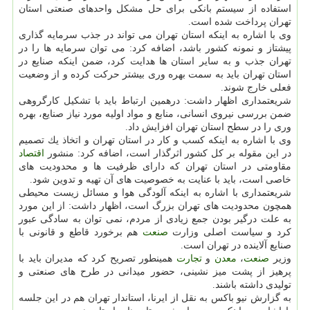
استفاده از سیستم بانكی برای حل مشكل واحدهای صنعتی استان
تهران پرداخت شده است.
وی با اشاره به اینكه استان تهران می تواند در جذب سرمایه گذاری
پیشتاز و نمونه كشور باشد، اضافه كرد: می توان سرمایه ها را در
تهران جذب و به سایر استان ها هدایت كرد، ضمن اینكه صنایع در
استان تهران باید به سمت بهره وری بیشتر حركت كرده و از وضعیت
فعلی خارج شوند.
شریعتمداری اظهار داشت: درهمین ارتباط باید با تشكیل كارگروهی
ضمن بررسی نیروی انسانی، منابع و مواد اولیه مورد نیاز صنایع، بهره
وری را در سطح استان تهران افزایش داد.
وی با اشاره به اینكه كسب و كار در استان تهران و اتخاذ یك تصمیم
در این مقوله بر كل كشور اثرگذار است، اضافه كرد: منشور
اقتصاد
مقاومتی در استان تهران كه دارای ظرفیت ها و محدودیت های
خاصی است، باید با عنایت به خصوصیت های آن تهیه و تدوین شود.
شریعتمداری با اشاره به اینكه آلودگی هوا و مسائل زیست محیطی
همچون محدودیت های تهران بزرگ است، اظهار داشت: از این مورد
به علت درگیر بودن جمع زیادی از مردم، نمی توان به سادگی عبور
كرد و سیاست اصلی وزارت
صنعت
هم برخورد قاطع و قانونی با
صنایع آلاینده در تهران است.
وزیر
صنعت
،
معدن
و
تجارت
همینطور تصریح كرد كه مدیران باید با
پرهیز از پشت میز نشینی، حضور میدانی در طرح های صنعتی و
تولیدی داشته باشند.
به گزارش نیو باكس به نقل از ایرنا، استاندار تهران هم در این جلسه