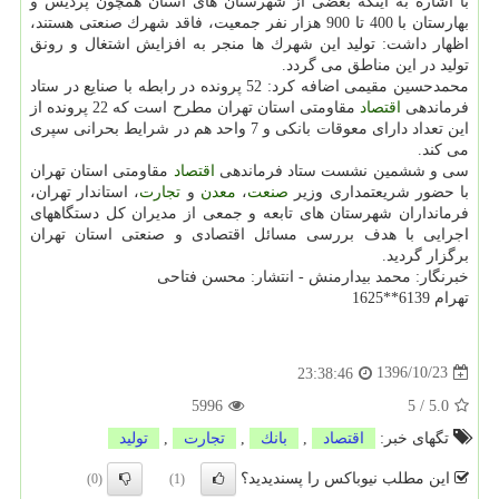
با اشاره به اینكه بعضی از شهرستان های استان همچون پردیس و
بهارستان با 400 تا 900 هزار نفر جمعیت، فاقد شهرك صنعتی هستند،
اظهار داشت: تولید این شهرك ها منجر به افزایش اشتغال و رونق
تولید در این مناطق می گردد.
محمدحسین مقیمی اضافه كرد: 52 پرونده در رابطه با صنایع در ستاد
فرماندهی
اقتصاد
مقاومتی استان تهران مطرح است كه 22 پرونده از
این تعداد دارای معوقات بانكی و 7 واحد هم در شرایط بحرانی سپری
می كند.
سی و ششمین نشست ستاد فرماندهی
اقتصاد
مقاومتی استان تهران
با حضور شریعتمداری وزیر
صنعت
،
معدن
و
تجارت
، استاندار تهران،
فرمانداران شهرستان های تابعه و جمعی از مدیران كل دستگاههای
اجرایی با هدف بررسی مسائل اقتصادی و صنعتی استان تهران
برگزار گردید.
خبرنگار: محمد بیدارمنش - انتشار: محسن فتاحی
تهرام 6139**1625
1396/10/23
23:38:46
5996
5
/
5.0
تگهای خبر:
اقتصاد
,
بانك
,
تجارت
,
تولید
این مطلب نیوباکس را پسندیدید؟
(0)
(1)