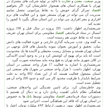
وزیر
صنعت
،
معدن
و
تجارت
با تاكید بر تولید شركت های مشترك در
تهران با همكاری استان های همجوار خاطرنشان كرد: اگر بخواهیم
اقتصاد
تمركز گرای خویش را به نقاط پیرامونی متصل نماییم
مدیریت آن می تواند در تهران مستقر شود و این فعالیت های نرم
افزاری و مغز افزاری می تواند در این استان شكل بگیرد تا كشور را
تغذیه كند.
شریعتمداری اظهار داشت: 205 پروژه در سال قبل و 190 پروژه
امسال در ستاد فرماندهی
اقتصاد
مقاومتی برای استان تهران تعریف
شده كه به نقاط خوبی هم رسیده است.
به گفته وی، جذب سرمایه گذاری خارجی و حوزه فعالیت های دانش
بنیان، تحقیق و آموزش بعنوان نمونه پتانسیل های قابل توجهی در
استان تهران هستند و مسایل زیست محیطی و آلاینده ها یك محدودیت
است كه باید برای بهبود آن كوشش كرد و در به وجود آمدن الایندگی
در كلان شهری مانند تهران به هیچ وجه نباید مسامحه صورت گیرد.
شریعتمداری با اشاره به فعالیت 17 هزار واحد صنعتی در استان
تهران، اظهار داشت: 5 هزار واحد صنعتی در شهرك های صنعتی این
استان مشغول فعالیت هستند كه از این تعداد 892 واحد به علت
شرایط ناپایدار با ظرفیت محدود كار می كنند و حدود 200 واحد آن هم
تعطیل شده است.
وی خاطرنشان كرد: برای تامین نقدینگی این واحدهای صنعتی،
هماهنگی نظام بانكی اهمیت زیادی دارد و به دنبال آن هستیم تا
دستورات ستاد فرماندهی
اقتصاد
مقاومتی توسط
بانك
ها به خصوص
در استان تهران كه فاقد این هماهنگی است، اجرایی شود.
شریعتمداری اظهار نمود: درهمین ارتباط ۸۹۳ میلیارد تومان اعتبار با