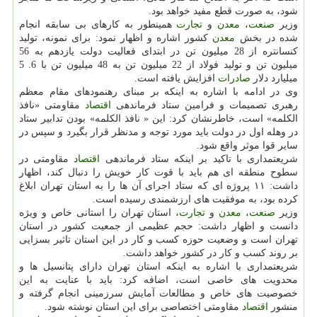
شود، به صورت قطع مفید خواهد بود.
وزیر
صنعت
،
معدن
و
تجارت
همینطور به كارهای بی سابقه انجام
شده در بخش
معدن
كشور اشاره و اظهار نمود: برای نمونه، تولید
كنسانتره از 28 میلیون تن در ابتدای فعالیت دولت یازدهم به 56
میلیون تن و تولید فولاد از 22 میلیون تن به 48 میلیون تن با 6. 5
میلیارد دلار
صادرات
افزایش یافته است.
وی در ادامه با اشاره به اینكه بر مبنای رهنمودهای مقام معظم
رهبری تصمیمات و فرامین ستاد فرماندهی
اقتصاد
مقاومتی «نافذ
الكلمه» است، خاطرنشان كرد: این « نافذ الكلمه» بودن تدابیر ستاد
در وهله اول در دولت باید مورد توجه و مدنظر قرار بگیرد و سپس در
سایر قوا موثر واقع شود.
شریعتمداری با تاكید بر اینكه ستاد فرماندهی
اقتصاد
مقاومتی در
سطوح منطقه ای هم باید با قوت كار خویش را دنبال كند، اظهار
داشت: ۱۱ پروژه ای كه ستاد اجرای آن ها را به استان تهران ابلاغ
كرده بود، به موفقیت های ارزشمندی رسیده است.
وزیر
صنعت
،
معدن
و
تجارت
، استان تهران را استانی خاص و ویژه
دانست و اظهار داشت: حجم عظیمی از جمعیت كشور در استان
تهران است و وضعیت حوزه كسب و كار در این استان تاثیر بسزایی
بر روند كسب و كار در كشور خواهد داشت.
شریعتمداری با اشاره به اینكه استان تهران دارای پتانسیل ها و
محدویت های خاصی است، اضافه كرد: باید با عنایت به این
خصوصیت های خاص و مطالعات آمایش سرزمینی انجام گرفته و
منشور
اقتصاد
مقاومتی اختصاصی برای این استان نوشته شود.