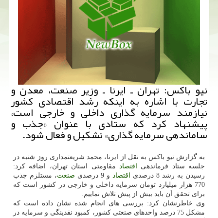
نیو باكس: تهران ـ ایرنا ـ وزیر صنعت، معدن و
تجارت با اشاره به اینكه رشد اقتصادی كشور
نیازمند سرمایه گذاری داخلی و خارجی است،
پیشنهاد كرد كه ستادی با عنوان «جذب و
ساماندهی سرمایه گذاری» تشكیل و فعال شود.
به گزارش نیو باكس به نقل از ایرنا، محمد شریعتمداری روز شنبه در
جلسه ستاد فرماندهی
اقتصاد
مقاومتی استان تهران، اضافه كرد:
رسیدن به رشد 8 درصدی
اقتصاد
و 9 درصدی
صنعت
، مستلزم جذب
770 هزار میلیارد تومان سرمایه داخلی و خارجی در كشور است كه
برای تحقق آن باید بیش از پیش تلاش نماییم.
وی خاطرنشان كرد: بررسی های انجام شده نشان داده است كه
مشكل 75 درصد واحدهای صنعتی كشور، كمبود نقدینگی و سرمایه در