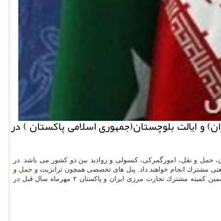
 و ایالت بلوچستان(جمهوری اسلامی پاكستان ) در
، حمل و نقل، امورگمركی، كنسولی و روادید بین دو كشور می باشد. در
صنعتی مشترك انجام خواهند داد. پنل های تخصصی همچون ترانزیت و
حمل و
، گمركات و بانكی، راه آهن، بازرگانی، شیلات و كشاورزی بین طرفین برگزار و بعد از آن بین طرفین تفاهمنامه مشترك به امضا خواهد رسید. ششمین كمیته مشترك تجارت مرزی ایران و پاكستان ۲ مهرماه سال قبل در