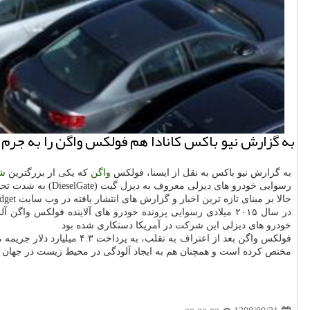
به گزارش نیو باكس كانادا هم فولكس واگن را به جرم 
به گزارش نیو باكس به نقل از ایسنا، فولكس
واگن
كه یكی از بزرگترین
ش
رسوایی خودرو های دیزلی معروف به دیزل گیت (DieselGate) به شدت تحت فشارهای گوناگونی از جانب دولت های مختلف در آمریكای شمالی و اروپا قرار گرفته است.
حالا بر مبنای تازه ترین اخبار و گزارش های انتشار یافته در وب سایت engadget، كانادا هم از رسوایی فولكس واگن بعنوان خطر و تهدیدی بزرگ برای محیط زیست این كشور سرسبز واقع در آمریكای شمالی نام برده بود.
در سال ۲۰۱۵ میلادی رسوایی پرونده خودرو های آلاینده فولكس
خودرو های دیزلی این شركت در آمریكا دستكاری شده بود.
مختص كرده است و همچنان هم به ایجاد آلودگی در محیط زیست در جهان 