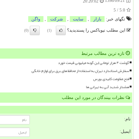
1398/09/21
20:20:02
5
/
5.0
تگهای خبر:
بازار
,
سایت
,
شركت
,
واگن
این مطلب نیوباکس را پسندیدید؟
(0)
(1)
تازه ترین مطالب مرتبط
گوشت ۴ هزار تومانی این گونه میلیونی قیمت خورد
سفارش استاندارد تهران به استفاده از محافظ های برق برای لوازم خانگی
فتح مقاومت کلیدی بورس
هشدار شدید آبی به تهرانی ها
نظرات بینندگان در مورد این مطلب
نام:
ایمیل: