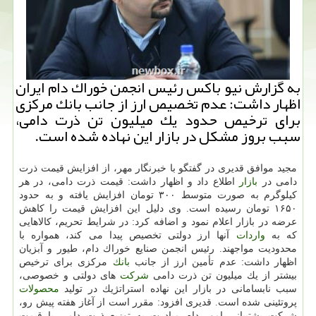
به گزارش نیو باكس رئیس انجمن خوراك دام ایران
اظهار داشت: عدم تخصیص ارز از جانب بانك مركزی
برای ترخیص حدود یك میلیون تن ذرت دامی،
سبب بروز مشكل در بازار این نهاده شده است.
مجید موافق قدیری در گفتگو با خبرنگار مهر، از افزایش قیمت ذرت
دامی در
بازار
اطلاع داد و اظهار داشت: قیمت ذرت دامی، در هر
كیلوگرم به صورت متوسط ۳۰۰ تومان افزایش یافته و به حدود
۱۶۵۰ تومان رسیده است. وی دلیل این افزایش قیمت را كاهش
عرضه در بازار اعلام نمود و اضافه كرد: در شرایط تحریم، كالاهایی
كه به
واردات
آنها ارز دولتی تخصیص پیدا می كند، همواره با
محدودیت مواجهند. رئیس انجمن صنایع خوراك دام، طیور و آبزیان
اظهار داشت: عدم تأمین ارز از جانب
بانك
مركزی برای ترخیص
بیشتر از یك میلیون تن ذرت دامی
شركت
های دولتی و خصوصی،
سبب نابسامانی در بازار این نهاده استراتژیك در تولید
محصولات
پروتئینی شده است. قدیری افزود: مقرر است از آغاز هفته پیش رو،
شركت پشتیبانی امور دام مبادرت به توزیع ذرت دامی با قیمت