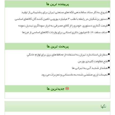
پربیننده ترین ها
شروع به کار ستاد ساماندهی لکه های صنعتی تهران برای پشتیبانی از تولید
دستور پزشکیان در رابطه با طلب ۴ میلیارد یورویی تامین کنندگان کالاهای اساسی
قیمت گذاری دستوری، خودرو را از کالای مصرفی به ابزار سوداگری تبدیل نموده
حذف سقف ۱۸، ۵ میلیون دلاری استانی برای واردات کالاهای اساسی از مرزها
پربحث ترین ها
سفارش استاندارد تهران به استفاده از محافظ های برق برای لوازم خانگی
فتح مقاومت کلیدی بورس
هشدار شدید آبی به تهرانی ها
تعهدات ارزی منقضی شده به دادستانی و تعزیرات می رود
جدیدترین ها
تگها