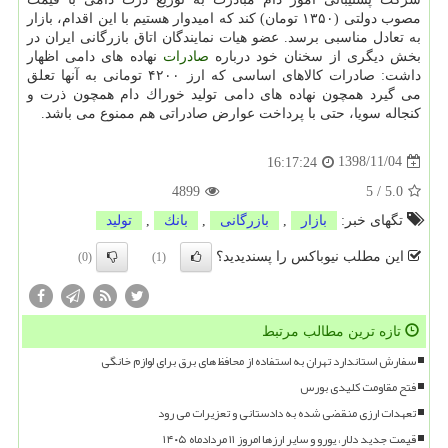
مصوب دولتی (۱۳۵۰ تومان) كند كه امیدوار هستیم با این اقدام، بازار
به تعادل مناسبی برسد. عضو هیات نمایندگان اتاق بازرگانی ایران در
بخش دیگری از سخنان خود درباره
صادرات
نهاده های دامی اظهار
داشت: صادرات كالاهای اساسی كه ارز ۴۲۰۰ تومانی به آنها تعلق
می گیرد همچون نهاده های دامی تولید خوراك دام همچون ذرت و
كنجاله سویا، حتی با پرداخت عوارض صادراتی هم ممنوع می باشد.
1398/11/04
16:17:24
4899
5
/
5.0
تگهای خبر:
بازار
,
بازرگانی
,
بانك
,
تولید
این مطلب نیوباکس را پسندیدید؟
(0)
(1)
تازه ترین مطالب مرتبط
سفارش استاندارد تهران به استفاده از محافظ های برق برای لوازم خانگی
فتح مقاومت کلیدی بورس
تعهدات ارزی منقضی شده به دادستانی و تعزیرات می رود
قیمت جدید دلار، یورو و سایر ارزها امروز ۱۱ مردادماه ۱۴۰۵