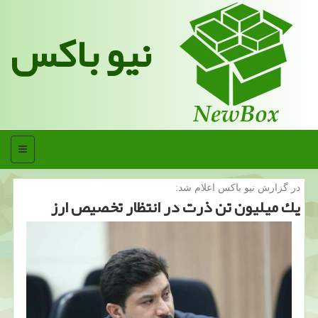
نیو باکس
منو
در گزارش نیو باكس اعلام شد:
یك میلیون تن ذرت در انتظار تخصیص ارز