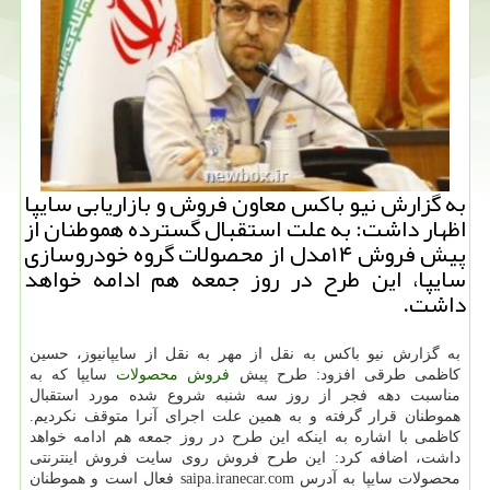
به گزارش نیو باكس معاون فروش و بازاریابی سایپا
اظهار داشت: به علت استقبال گسترده هموطنان از
پیش فروش ۱۴مدل از محصولات گروه خودروسازی
سایپا، این طرح در روز جمعه هم ادامه خواهد
داشت.
به گزارش نیو باكس به نقل از مهر به نقل از سایپانیوز، حسین
كاظمی طرقی افزود: طرح پیش
فروش
محصولات
سایپا كه به
مناسبت دهه فجر از روز سه شنبه شروع شده مورد استقبال
هموطنان قرار گرفته و به همین علت اجرای آنرا متوقف نكردیم.
كاظمی با اشاره به اینكه این طرح در روز جمعه هم ادامه خواهد
داشت، اضافه كرد: این طرح فروش روی سایت فروش اینترنتی
محصولات سایپا به آدرس saipa.iranecar.com فعال است و هموطنان