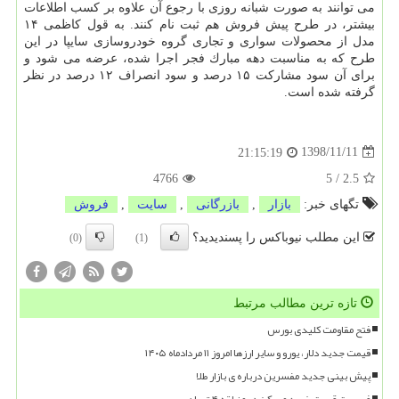
می توانند به صورت شبانه روزی با رجوع آن علاوه بر كسب اطلاعات
بیشتر، در طرح پیش فروش هم ثبت نام كنند. به قول كاظمی ۱۴
مدل از محصولات سواری و تجاری گروه خودروسازی سایپا در این
طرح كه به مناسبت دهه مبارك فجر اجرا شده، عرضه می شود و
برای آن سود مشاركت ۱۵ درصد و سود انصراف ۱۲ درصد در نظر
گرفته شده است.
1398/11/11
21:15:19
4766
5
/
2.5
تگهای خبر:
بازار
,
بازرگانی
,
سایت
,
فروش
این مطلب نیوباکس را پسندیدید؟
(0)
(1)
تازه ترین مطالب مرتبط
فتح مقاومت کلیدی بورس
قیمت جدید دلار، یورو و سایر ارزها امروز ۱۱ مردادماه ۱۴۰۵
پیش بینی جدید مفسرین درباره ی بازار طلا