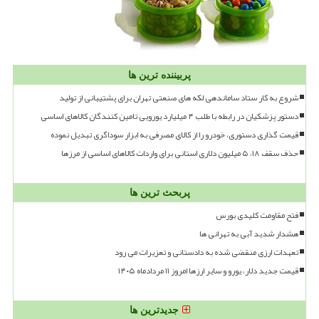
پربیننده ترین ها
شروع به کار ستاد ساماندهی لکه های صنعتی تهران برای پشتیبانی از تولید
دستور پزشکیان در رابطه با طلب ۴ میلیارد یورویی تامین کنندگان کالاهای اساسی
قیمت گذاری دستوری، خودرو را از کالای مصرفی به ابزار سوداگری تبدیل نموده
حذف سقف ۱۸، ۵ میلیون دلاری استانی برای واردات کالاهای اساسی از مرزها
پربحث ترین ها
فتح مقاومت کلیدی بورس
هشدار شدید آبی به تهرانی ها
تعهدات ارزی منقضی شده به دادستانی و تعزیرات می رود
قیمت جدید دلار، یورو و سایر ارزها امروز ۱۱ مردادماه ۱۴۰۵
جدیدترین ها