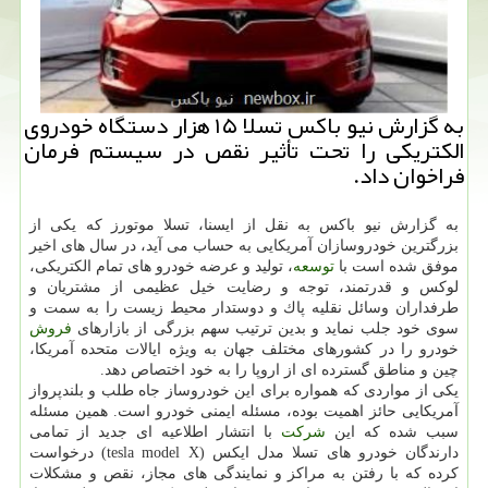
به گزارش نیو باكس تسلا ۱۵ هزار دستگاه خودروی
الكتریكی را تحت تأثیر نقص در سیستم فرمان
فراخوان داد.
به گزارش نیو باكس به نقل از ایسنا، تسلا موتورز كه یكی از
بزرگترین خودروسازان آمریكایی به حساب می آید، در سال های اخیر
موفق شده است با
توسعه
، تولید و عرضه خودرو های تمام الكتریكی،
لوكس و قدرتمند، توجه و رضایت خیل عظیمی از مشتریان و
طرفداران وسائل نقلیه پاك و دوستدار محیط زیست را به سمت و
سوی خود جلب نماید و بدین ترتیب سهم بزرگی از بازارهای
فروش
خودرو را در كشورهای مختلف جهان به ویژه ایالات متحده آمریكا،
چین و مناطق گسترده ای از اروپا را به خود اختصاص دهد.
یكی از مواردی كه همواره برای این خودروساز جاه طلب و بلندپرواز
آمریكایی حائز اهمیت بوده، مسئله ایمنی خودرو است. همین مسئله
سبب شده كه این
شركت
با انتشار اطلاعیه ای جدید از تمامی
دارندگان خودرو های تسلا مدل ایكس (tesla model X) درخواست
كرده كه با رفتن به مراكز و نمایندگی های مجاز، نقص و مشكلات