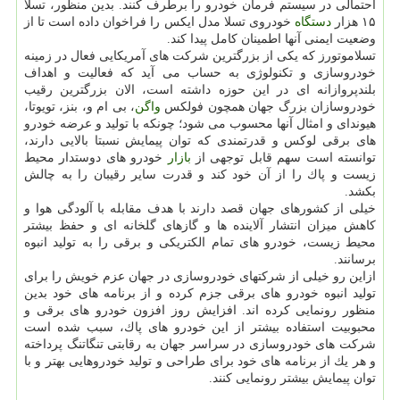
احتمالی در سیستم فرمان خودرو را برطرف كنند. بدین منظور، تسلا
۱۵ هزار
دستگاه
خودروی تسلا مدل ایكس را فراخوان داده است تا از
وضعیت ایمنی آنها اطمینان كامل پیدا كند.
تسلاموتورز كه یكی از بزرگترین شركت های آمریكایی فعال در زمینه
خودروسازی و تكنولوژی به حساب می آید كه فعالیت و اهداف
بلندپروازانه ای در این حوزه داشته است، الان بزرگترین رقیب
خودروسازان بزرگ جهان همچون فولكس
واگن
، بی ام و، بنز، تویوتا،
هیوندای و امثال آنها محسوب می شود؛ چونكه با تولید و عرضه خودرو
های برقی لوكس و قدرتمندی كه توان پیمایش نسبتا بالایی دارند،
توانسته است سهم قابل توجهی از
بازار
خودرو های دوستدار محیط
زیست و پاك را از آن خود كند و قدرت سایر رقیبان را به چالش
بكشد.
خیلی از كشورهای جهان قصد دارند با هدف مقابله با آلودگی هوا و
كاهش میزان انتشار آلاینده ها و گازهای گلخانه ای و حفظ بیشتر
محیط زیست، خودرو های تمام الكتریكی و برقی را به تولید انبوه
برسانند.
ازاین رو خیلی از شركتهای خودروسازی در جهان عزم خویش را برای
تولید انبوه خودرو های برقی جزم كرده و از برنامه های خود بدین
منظور رونمایی كرده اند. افزایش روز افزون خودرو های برقی و
محبوبیت استفاده بیشتر از این خودرو های پاك، سبب شده است
شركت های خودروسازی در سراسر جهان به رقابتی تنگاتنگ پرداخته
و هر یك از برنامه های خود برای طراحی و تولید خودروهایی بهتر و با
توان پیمایش بیشتر رونمایی كنند.