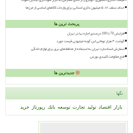
حذف سقف ۱۸، ۵ میلیون دلاری استانی برای واردات کالاهای اساسی از مرزها
پربحث ترین ها
افزایش 70 تا 100 درصدی اجاره بها در تهران
گوشت ۴ هزار تومانی این گونه میلیونی قیمت خورد
سفارش استاندارد تهران به استفاده از محافظ های برق برای لوازم خانگی
فتح مقاومت کلیدی بورس
جدیدترین ها
تگها
بازار
اقتصاد
تولید
تجارت
توسعه
بانك
رپورتاژ
خرید