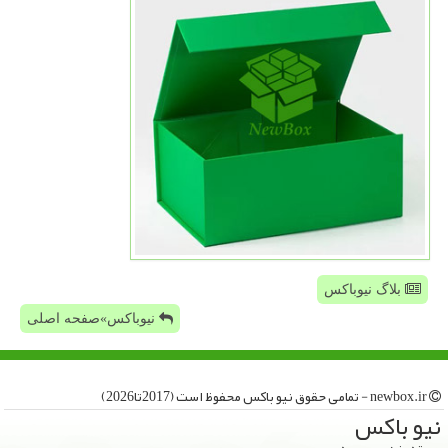
بلاگ نیوباکس
نیوباکس»صفحه اصلی
newbox.ir - تمامی حقوق نیو باكس محفوظ است (2017تا2026)
نیو باكس