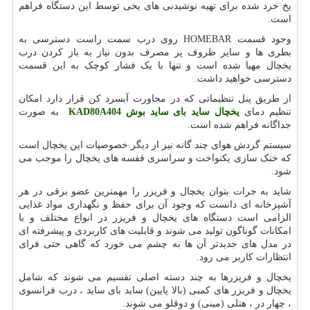
یخ خرد شده برای تهیه نوشیدنی های یخی توسط این دستگاه فراهم
است.
وجود قسمت HOMEBAR روی درب سمت راست دسترسی به
بطری ها و سایر ظروف پر مصرف بدون نیاز به باز کردن درب
یخچال مهیا شده است و تنها با یک فشار کوچک به این قسمت
دسترسی خواهید داشت.
از طریق پنل تنظیماتی که در مجاورت آبسرد کن قرار دارد امکان
تنظیم دمای
یخچال ساید بای ساید بوش
KAD80A404
به صورت
جداگانه فراهم شده است.
سیستم گردش هوای چند گانه نیز از دیگر خصوصیات این یخچال است
که خنک سازی یکنواخت و سراسری قفسه های یخچال را موجب می
شود.
شاید به جرات بتوان یخچال و فریزر را مهمترین عضو برقی در هر
آشپزخانه ای دانست که وجود آن برای حفظ و نگهداری مواد غذایی
الزامی است دستگاه های یخچال و فریزر در انواع مختلف و با
امکانات گوناگون تولید می شوند و قابلیت های کاربردی و پیشرفته ای
در مدل های جدیدتر آن ها به چشم می خورد که گاهی حتی فرای
انتظارات کاربر می رود.
یخچال و فریزرها به چند دسته اصلی تقسیم می شوند که شامل
یخچال و فریزر های کمبی (بالا پایین) ساید بای ساید ، درب فرانسوی
، چهار در ، هتلی (مینی) و دوقلو می شوند.