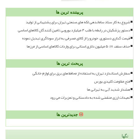
پربیننده ترین ها
شروع به کار ستاد ساماندهی لکه های صنعتی تهران برای پشتیبانی از تولید
دستور پزشکیان در رابطه با طلب ۴ میلیارد یورویی تامین کنندگان کالاهای اساسی
قیمت گذاری دستوری، خودرو را از کالای مصرفی به ابزار سوداگری تبدیل نموده
حذف سقف ۱۸، ۵ میلیون دلاری استانی برای واردات کالاهای اساسی از مرزها
پربحث ترین ها
سفارش استاندارد تهران به استفاده از محافظ های برق برای لوازم خانگی
فتح مقاومت کلیدی بورس
هشدار شدید آبی به تهرانی ها
تعهدات ارزی منقضی شده به دادستانی و تعزیرات می رود
جدیدترین ها
تگها