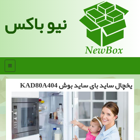
نیو باکس
منو
یخچال ساید بای ساید بوش KAD80A404