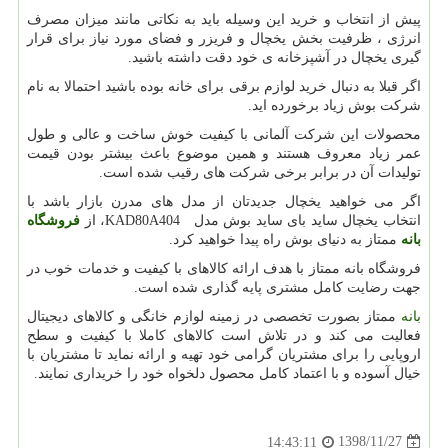
پیش از انتخاب و خرید این وسیله باید به نکاتی مانند میزان مصرف
انرژی ، ظرفیت بخش یخچال و فریزر و فضای مورد نیاز برای قرار
گیری یخچال در آشپزخانه ی خود دقت داشته باشید.
اگر قبلا به دنبال خرید لوازم برقی برای خانه بوده باشید احتمالا به نام
شرکت بوش زیاد برخورده اید.
محصولات این شرکت آلمانی با کیفیت خوش ساخت و عالی و طول
عمر زیاد معروف هستند و همین موضوع باعث بیشتر بودن قیمت
تولیدات آن در برابر برخی شرکت های رقیب شده است.
اگر می خواهید یخچال جدیدتان از مدل های مدرن بازار باشد با
انتخاب یخچال ساید بای ساید بوش مدل
KAD80A404
، از
فروشگاه
بانه
ممتاز به دنیای بوش راه پیدا خواهید کرد.
فروشگاه بانه ممتاز با هدف ارائه کالاهای با کیفیت و خدمات خوب در
جهت رضایت کامل مشتری پایه گذاری شده است.
بانه
ممتاز بصورت تخصصی در زمینه لوازم خانگی و کالاهای دیجیتال
فعالیت می کند و در تلاش است کالاهای کاملا با کیفیت و سطح
اروپایی را برای مشتریان گرامی خود تهیه و ارائه نماید تا مشتریان با
خیال آسوده و با اعتماد کامل محصول دلخواه خود را خریداری نمایند.
1398/11/27
14:43:11