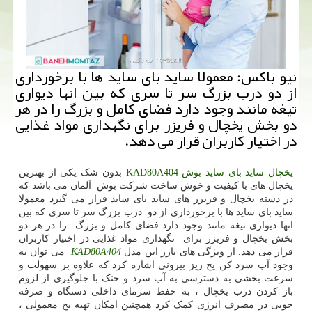
نیو باكس: معمولا ساید بای ساید ها با برخورداری
از دو درب بزرگ سر تا سری كه بین انها دیواری
تیغه مانند وجود دارد فضای كامل و بزرگ را در هر
دو بخش یخچال و فریزر برای نگهداری مواد غذایی
در اختیار كاربران قرار می دهد.
یخچال ساید بای ساید بوش
KAD80A404
بدون شک یکی از بهترین
یخچال های با کیفیت و خوش ساخت شرکت بوش آلمان می باشد که
در دسته یخچال و فریزر های ساید بای ساید قرار می گیرد معمولا
ساید بای ساید ها با برخورداری از دو درب بزرگ سر تا سری که بین
انها دیواری تیغه مانند وجود دارد فضای کامل و بزرگ را در هر دو
بخش یخچال و فریزر برای نگهداری مواد غذایی در اختیار کاربران
قرار می دهد. از ویژگی های بارز این مدل
KAD80A404
می توان به
وجود آب سرد کن یخ ریز بیرونی اشاره کرد که علاوه بر سهولت و
سرعت بخشی به دسترسی به آب سرد و خنک با جلوگیری از لزوم
باز کردن درب یخچال ، به حفظ سرمای داخلی دستگاه و صرفه
جویی در مصرف انرژی کمک کرد همچنین امکان تهیه یخ معمولی ،