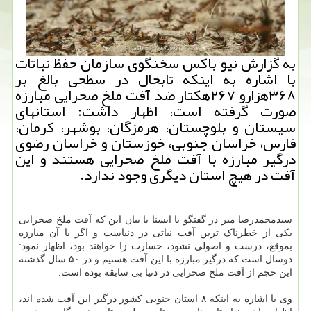
به گزارش نیو باكس سخنگوی سازمان حفظ نباتات
با اشاره به اینكه تابحال در سطحی بالغ بر
۳۶۸هزارو ۲۶۷هكتار ضد آفت ملخ صحرایی مبارزه
صورت گرفته است، اظهار داشت: استانهای
سیستان و بلوچستان، هرمزگان، بوشهر، كرمان،
فارس، خراسان جنوبی، خوزستان و خراسان رضوی
درگیر مبارزه با آفت ملخ صحرایی هستند و این
آفت در هیچ استان دیگری وجود ندارد.
سیدمحمدرضا میر در گفتگو با ایسنا با بیان این که آفت ملخ صحرایی
یکی از خطرناک ترین آفت نباتی در دنیاست و اگر با آن مبارزه
بموقع، درست و اصولی نشود، خسارت زا خواهند بود، اظهار نمود:
دوسال است که درگیر مبارزه با این آفت هستیم و در ۵۰ سال گذشته
این حجم از آفت ملخ صحرایی در دنیا بی سابقه بوده است.
وی با اشاره به اینکه ۸ استان جنوبی کشور درگیر این آفت شده اند،