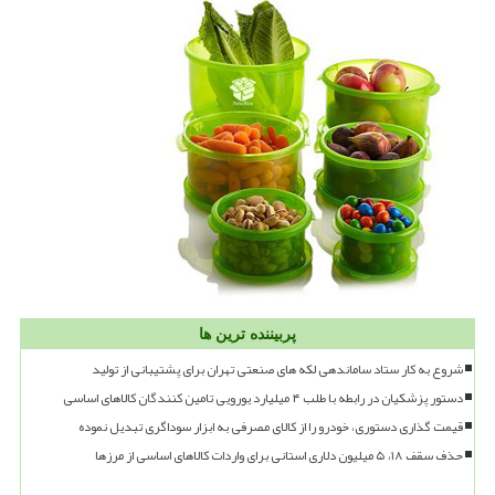
پربیننده ترین ها
شروع به کار ستاد ساماندهی لکه های صنعتی تهران برای پشتیبانی از تولید
دستور پزشکیان در رابطه با طلب ۴ میلیارد یورویی تامین کنندگان کالاهای اساسی
قیمت گذاری دستوری، خودرو را از کالای مصرفی به ابزار سوداگری تبدیل نموده
حذف سقف ۱۸، ۵ میلیون دلاری استانی برای واردات کالاهای اساسی از مرزها