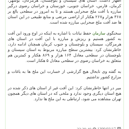
اظهار داشت: استان های سیستان و بلوچستان، هرمزگان، بوشهر،
کرمان، فارس، خراسان جنوبی، خوزستان و خراسان رضوی درگیر
مبارزه با آفت ملخ صحرایی هستند و تا به امروز در سطحی بالغ بر
۳۶۸ هزار و۲۶۷ هکتار از اراضی مرتعی و منابع طبیعی در این استان
ها ضد آفت ملخ صحرایی مبارزه شده است.
سخنگوی
سازمان
حفظ نباتات با اشاره به اینکه در اوج ورود این آفت
به کشور هستیم و ریزش و مبارزه با این آفت در استان های
هرمزگان، سیستان و بلوچستان و جنوب کرمان همچنان ادامه دارد،
خاطرنشان کرد: بیشترین سطح مبارزه مربوط به استان سیستان و
بلوچستان در سطحی معادل ۱۶۴ هزار و ۸۶۹ هکتار و کمترین هم
متعلق به خراسان رضوی در سطحی معادل ۵ هکتار است.
به گفته وی تابحال هیچ گزارشی از خسارت این ملخ ها به باغات و
مزارع کشور نداشتیم.
میر در انتها خاطرنشان کرد: این آفت غیر از استان های ذکر شده در
هیچ استان دیگری وجود ندارد و ملخی که در استان های دیگر همچون
تهران مشاهده می شود، ارتباطی به این ملخ ها ندارد.