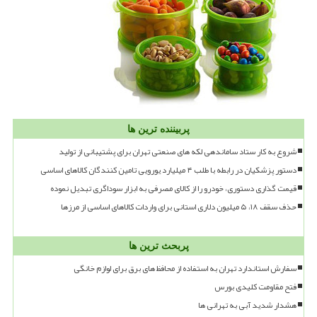
پربیننده ترین ها
شروع به کار ستاد ساماندهی لکه های صنعتی تهران برای پشتیبانی از تولید
دستور پزشکیان در رابطه با طلب ۴ میلیارد یورویی تامین کنندگان کالاهای اساسی
قیمت گذاری دستوری، خودرو را از کالای مصرفی به ابزار سوداگری تبدیل نموده
حذف سقف ۱۸، ۵ میلیون دلاری استانی برای واردات کالاهای اساسی از مرزها
پربحث ترین ها
سفارش استاندارد تهران به استفاده از محافظ های برق برای لوازم خانگی
فتح مقاومت کلیدی بورس
هشدار شدید آبی به تهرانی ها