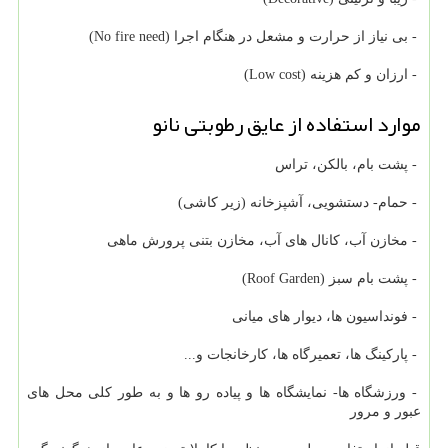
- بی نیاز از حرارت و مشعل در هنگام اجرا (No fire need)
- ارزان و کم هزینه (Low cost)
موارد استفاده از عایق رطوبتی نانو
- پشت بام، بالکن، تراس
- حمام- دستشویی، آشپزخانه (زیر کاشی)
- مخازن آب، کانال های آب، مخازن بتنی پرورش ماهی
- پشت بام سبز (Roof Garden)
- فونداسیون ها، دیوار های میانی
- پارکینگ ها، تعمیرگاه ها، کارخانجات و...
- ورزشگاه ها- نمایشگاه ها و پیاده رو ها و به طور کلی محل های
عبور و مرور