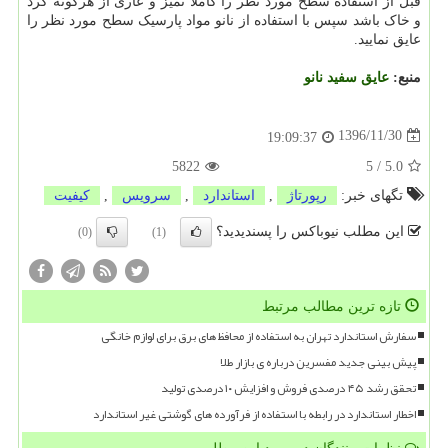
قبل از استفاده سطح مورد نظر را کاملا تمیز و عاری از هرگونه گرد
و خاک باشد سپس با استفاده از نانو مواد پارسیک سطح مورد نظر را
عایق نمایید.
منبع:
عایق سفید نانو
1396/11/30
19:09:37
5822
5
/
5.0
تگهای خبر:
رپورتاژ
,
استاندارد
,
سرویس
,
كیفیت
این مطلب نیوباکس را پسندیدید؟
(0)
(1)
تازه ترین مطالب مرتبط
سفارش استاندارد تهران به استفاده از محافظ های برق برای لوازم خانگی
پیش بینی جدید مفسرین درباره ی بازار طلا
تحقق رشد ۴۵ درصدی فروش و افزایش ۱۰ درصدی تولید
اخطار استاندارد در رابطه با استفاده از فرآورده های گوشتی غیر استاندارد