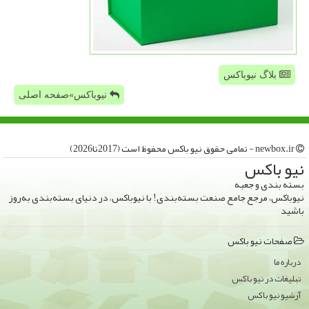
بلاگ نیوباکس
نیوباکس»صفحه اصلی
newbox.ir - تمامی حقوق نیو باكس محفوظ است (2017تا2026)
نیو باكس
بسته بندی و جعبه
نیوباکس، مرجع جامع صنعت بسته‌بندی! با نیوباکس، در دنیای بسته‌بندی به‌روز
باشید
صفحات نیو باكس
درباره ما
تبلیغات در نیو باكس
آرشیو نیو باكس