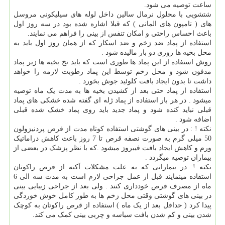
ساعت توصیه می شود.
شتشویی با محلول نرمال سالین داخل لوله های سیلیکونی مروسل
های ( تامپون های المانی ) که قبلا اشاره شده بود در سه روز اول
باعث احساس راحتی و امکان تنفس از بینی را فراهم می نمایند.
استفاده از پماد ضد زخم و ضد اسکار که از همان روز اول باید به
محل بخیه ها روزی دو بار مالیده شود .
روش استفاده از این پماد ها طوری است که باید نخ بخیه ها زیر پماد
مدفون شود و محل زخم توسط این پماد رطوبت لازمه را خواهد
داشت تا بدون ایجاد بافت کلوئید جوش بخورد .
استفاده از پماد حتی بعد از کشیدن بخیه ها به مدت یک ماه توصیه
میشود . در هر بار استفاده از پماد ژله ای گفته شده خشکی های پماد
قبلی نباید کنده شود و پماد جدید باید روی پماد خشک شده قبلی
اضافه شود .
نکته ! : در بینی های گوشتی استفاده کوتاه مدت از قرص پردنیزولون
50 میلی گرم به صورت نصفه قرص تا 7 روز باعث کاهش دراماتیک
ورم و کاهش ایجاد بافت فیبروز میشود .که با نظر پزشک در بعضی از
بیماران توصیه میگردد .
نکته !: در بیمارانی که به علت مشکلات آکنه از قرص راکوتان
استفاده مینمایند قبل از عمل جراحی لازم است به مدت سه الی 6
ماه از مصرف قرص خودداری کنند . ولی بعد از جراحی زیبایی بینی
در بینی های گوشتی وقتی محل زخم ها به طور کامل خوش خوردگی
پیدا کرد ( حداقل بعد از یک ماه ) استفاده از قرص راکوتان به کوچک
شدن بینی و کم شدن بافت سباسه و چربی بینی کمک می کند.