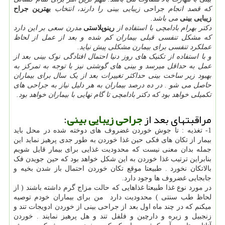
که قصد انجام
جراحی
زیبایی
بینی
را دارند، انتخاب
بهترین جراح
زیبایی بینی
می باشد.
دکتر بهرام بادامچی با استفاده از
رینوپلاستی
مدرن سعی بر این دارد
که مشکل تنفسی قبلی بیماران کم شده و بعد از عمل از لحاظ
عملکرد تنفسی برای بیمارن مشکلی پیش نیاید.
و با استفاده از تکنیک های روز دنیا احتمال افتادگی نوک بینی بعد از
عمل به حداقل میرسد و بینی های گوشتی نیز با توجه به تمرکز به
بهبود زیر ساخت بینی حداکثر تغییرات بعد از یک سال برای بیماران
حاصل می شو . در ده درصد بیماران به هر دلیل نیاز به جراحی های
تکمیلی خواهد بود که دکتر بادامچی تا گام نهایی با بیماران خواهد بود.
مراقبتهای بعد از
جراحی زیبایی بینی
:
1- تغذیه : تا جوش خوردن غضروف های دوخته شده در محل باید
بیمار از تکان های فکی حین غذا خوردن به طور جدی پرهیز نماید این
جمله بدان معنی نیست که محدودیت غذایی برای بیمار قایل شویم
بنابراین ترتیب غذا خوردن به این شکل خواهد بود که حین جویدن فک
بالاتکان نخورد . طبیعتا موقع تکان خوردن احتمال باز شدن بخیه و
جابجایی غضروف ها وجود دارد.
در مورد نوع غذا طبیعتا غذاهایی که حالت مزاج گرم داشته باشند ( از
لحاظ طب سنتی ) محدودیت دارد من برای بیماران خودم توصیه
میکنم که در چند ماه اول بعد از جراحی بینی از خوردن ادویجات تند و
زنجبیل و زیره و دارچین و فلفل تند و هل پرهیز نمایند . خوردن