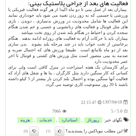
فعالیت های بعد از جراحی پلاستیک بینی:
بیماران بعد از عمل بینی تا دو ماه اکیدا از هر گونه فعالیت فیزیکی یا
ورزشی یا جسمی که به زور زدن تعبیه می شود باید خودداری نمایند
این فعالیت ها شامل محدودیت در ورزش بدنسازی ، دویدن ، بازی
های مثل فوتبال و فعالیت های زنانشویی و جنسی و خم شدن هنگام
سجده کردن و احتیاط در هنگام بلند شدن از روی تخت میباشد .
بیماران باید با حرکات آرام به فعالیت های روزانه ادامه بدهند . هنگام
برخاستن از تخت خواب باید در چند مرحله بلند بشوند . بدن سازی
بعد از دو ماه بلامانع است . طبیعتا ورزش های که احتمال ضربه و
صدمه به بینی متصور است مثل ورزش های کشتی و فوتبال تا اخر
عمر محدودیت دارد.
برای کارمندان یک هفته استراحت در منزل کافی است ولی برای
کسانی که کار سنگین دارند مثل کارگران ، بنا ها و شغل های آزاد که
فعالیت آنها سنگین بوده و احتمال بلند کردن بار بیشتر از 5 کیلو داشته
باشند تا 20 روز ممنوعیت کاری توصیه می گردد.
1397/04/18
22:15:47
7066
5
/
5.0
تگهای خبر:
رپورتاژ
,
استاندارد
,
خدمات
,
هزینه
این مطلب نیوباکس را پسندیدید؟
(0)
(1)