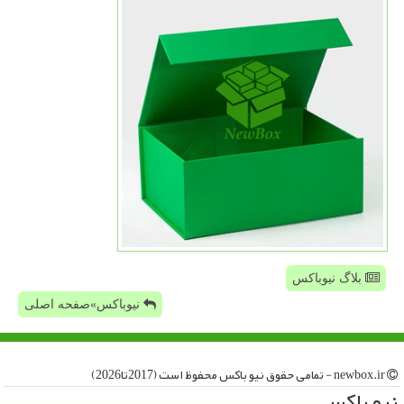
بلاگ نیوباکس
نیوباکس»صفحه اصلی
newbox.ir - تمامی حقوق نیو باكس محفوظ است (2017تا2026)
نیو باكس