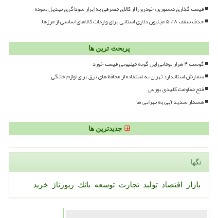
قیمت گذاری دستوری، خودرو را از کالای مصرفی به ابزار سوداگری تبدیل نموده
حذف سقف ۱۸، ۵ میلیون دلاری استانی برای واردات کالاهای اساسی از مرزها
پربحث ترین ها
گوشت ۴ هزار تومانی این گونه میلیونی قیمت خورد
سفارش استاندارد تهران به استفاده از محافظ های برق برای لوازم خانگی
فتح مقاومت کلیدی بورس
هشدار شدید آبی به تهرانی ها
جدیدترین ها
تگها
بازار
اقتصاد
تولید
تجارت
توسعه
بانك
رپورتاژ
خرید