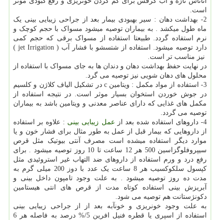
آناناس تازه و آب کرفس برای کم کردن خونریزی و رفع کبودی موثر
است.
2- بهداشت دهان : سیر بهبودی بیمار بعد از جراحی زیبایی بینی یک
ماه طول میکشد . به بیماران توصیه میشود مسواک با حجم کوچک و
نرم استفاده گردد. طبیعتا استفاده از مسواک برقی که حجم کمی
دارد توصیه میشود. استفاده از شتسشو با فشار آب (
jet Irrigation
)
نیز مناسب تر است.
در نهایت حفظ بهداشت دهان و دندان ها به جای مسواک با استفاده از
محلول های دهان شویی نیز توصیه می گرد.
3- استفاده از مواد مکمل : ویتامین
c
در تشکیل الیاف کلاژن و کلسیم
در جوش خوردن استخوان بسیار موثر است. در نتیجه استفاده از
مکمل های غذایی که دارای عناصر معدنی و ویتامین باشد به بیماران
توصیه می گردد.
4- داروهای استفاده شده بعد از
عمل زیبایی بینی
: علاوه بر استفاده
از داروهایی که بیمار قبل از عمل به طور مثال برای فشار خون و یا
موارد دیگر استفاده میشده است مصرف آنتی بیوتیک مثل قرص
سیپروفلوگزاسین 500 هر 12 ساعت تا 10 روز توصیه میشود . برای
رفع درد و ورم استفاده از داروهای ضد التهاب غیر استروئیدی مثل
کپسول سلکوکسیب هر 8 ساعت یک عدد با دوز 200 میلی گرم به
مدت ده روز توصیه میشود . به علت وجود تامپون داخل بینی و
آبریزش بینی استفاده کوتاه مدت از قرص های انتی هیستامین
دکونژستانت هم توصیه می شود.
به علت وجود خونریزی و خونآبه بعد از از جراحی زیبایی بینی
استفاده از اسپری یا قطره فنیل افرین
%/5
درصد به فاصله هر 6