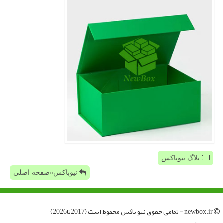
بلاگ نیوباکس
نیوباکس»صفحه اصلی
newbox.ir - تمامی حقوق نیو باكس محفوظ است (2017تا2026)