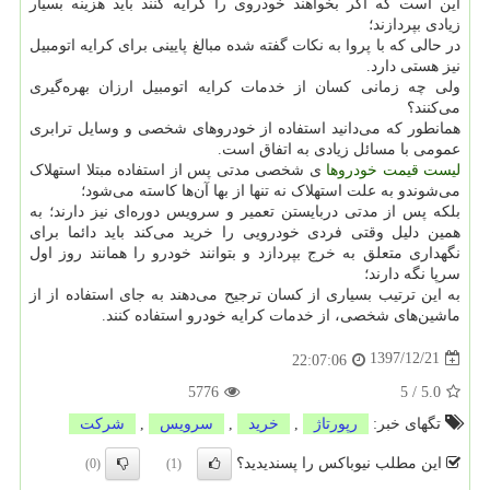
این است که اگر بخواهند خودروی را کرایه کنند باید هزینه بسیار
زیادی بپردازند؛
در حالی که با پروا به نکات گفته شده مبالغ پایینی برای کرایه اتومبیل
نیز هستی دارد.
ولی چه زمانی کسان از خدمات کرایه اتومبیل ارزان بهره‌گیری
می‌کنند؟
همانطور که می‌دانید استفاده از خودروهای شخصی و وسایل ترابری
عمومی با مسائل زیادی به اتفاق است.
لیست قیمت خودروها
ی شخصی مدتی پس از استفاده مبتلا استهلاک
می‌شوندو به علت استهلاک نه تنها از بها آن‌ها کاسته می‌شود؛
بلکه پس از مدتی دربایستن تعمیر و سرویس دوره‌ای نیز دارند؛ به
همین دلیل وقتی فردی خودرویی را خرید می‌کند باید دائما برای
نگهداری متعلق به خرج بپردازد و بتوانند خودرو را همانند روز اول
سرپا نگه دارند؛
به این ترتیب بسیاری از کسان ترجیح می‌دهند به جای استفاده از از
ماشین‌های شخصی، از خدمات کرایه خودرو استفاده کنند.
1397/12/21
22:07:06
5776
5
/
5.0
تگهای خبر:
رپورتاژ
,
خرید
,
سرویس
,
شركت
این مطلب نیوباکس را پسندیدید؟
(0)
(1)