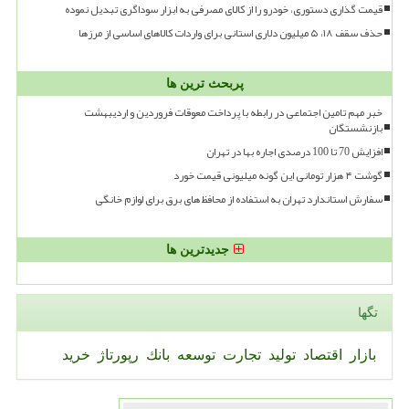
قیمت گذاری دستوری، خودرو را از کالای مصرفی به ابزار سوداگری تبدیل نموده
حذف سقف ۱۸، ۵ میلیون دلاری استانی برای واردات کالاهای اساسی از مرزها
پربحث ترین ها
خبر مهم تامین اجتماعی در رابطه با پرداخت معوقات فروردین و اردیبهشت
بازنشستگان
افزایش 70 تا 100 درصدی اجاره بها در تهران
گوشت ۴ هزار تومانی این گونه میلیونی قیمت خورد
سفارش استاندارد تهران به استفاده از محافظ های برق برای لوازم خانگی
جدیدترین ها
تگها
بازار
اقتصاد
تولید
تجارت
توسعه
بانك
رپورتاژ
خرید