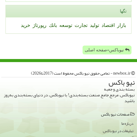
تگها
بازار
اقتصاد
تولید
تجارت
توسعه
بانك
رپورتاژ
خرید
نیوباکس»صفحه اصلی
newbox.ir - تمامی حقوق نیو باكس محفوظ است (2017تا2026)
نیو باكس
بسته بندی و جعبه
نیوباکس، مرجع جامع صنعت بسته‌بندی! با نیوباکس، در دنیای بسته‌بندی به‌روز
باشید
صفحات نیو باكس
درباره ما
تبلیغات در نیو باكس