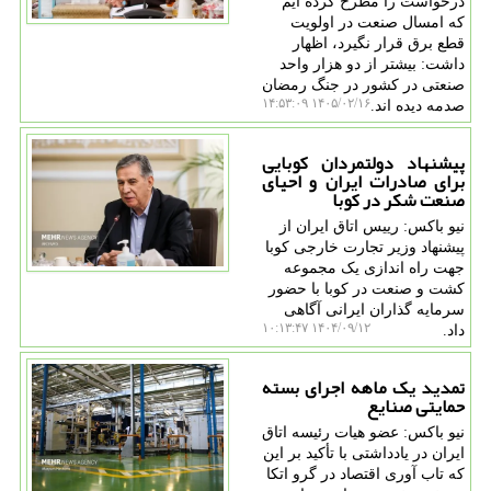
درخواست را مطرح کرده ایم
که امسال صنعت در اولویت
قطع برق قرار نگیرد، اظهار
داشت: بیشتر از دو هزار واحد
صنعتی در کشور در جنگ رمضان
۱۴۰۵/۰۲/۱۶ ۱۴:۵۳:۰۹
صدمه دیده اند.
پیشنهاد دولتمردان کوبایی
برای صادرات ایران و احیای
صنعت شکر در کوبا
نیو باکس: رییس اتاق ایران از
پیشنهاد وزیر تجارت خارجی کوبا
جهت راه اندازی یک مجموعه
کشت و صنعت در کوبا با حضور
سرمایه گذاران ایرانی آگاهی
۱۴۰۴/۰۹/۱۲ ۱۰:۱۳:۴۷
داد.
تمدید یک ماهه اجرای بسته
حمایتی صنایع
نیو باکس: عضو هیات رئیسه اتاق
ایران در یادداشتی با تأکید بر این
که تاب آوری اقتصاد در گرو اتکا