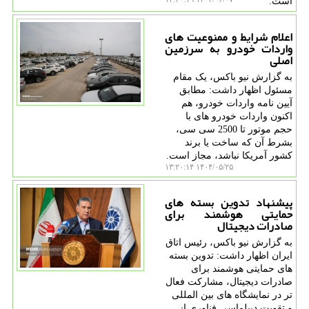
است.
اعلام شرایط و ممنوعیت های
واردات خودرو به سرزمین
اصلی
به گزارش نیو باکس، یک مقام
مسئول اظهار داشت: مطابق
آیین نامه واردات خودرو، هم
اکنون واردات خودرو های با
حجم موتور تا 2500 سی سی،
بشرط آن که ساخت یا برند
کشور آمریکا نباشد، مجاز است.
۱۴۰۴/۰۵/۲۵ ۱۳:۲۰:۱۴
پیشنهاد تدوین بسته های
حمایتی هوشمند برای
صادرات دیجیتال
به گزارش نیو باکس، رئیس اتاق
ایران اظهار داشت: تدوین بسته
های حمایتی هوشمند برای
صادرات دیجیتال، مشارکت فعال
تر در نمایشگاه های بین المللی
و تقویت دیپلماسی فناوری از