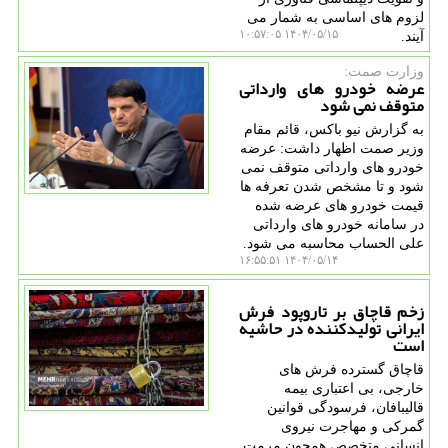
لزوم های اساسی به شمار می
۱۴۰۴/۰۵/۱۵ ۱۰:۵۷:۰۵
آیند.
وزارت صمت:
عرضه خودرو های وارداتی
متوقف نمی شود
به گزارش نیو باکس، قائم مقام
وزیر صمت اظهار داشت: عرضه
خودرو های وارداتی متوقف نمی
شود و تا مشخص شدن تعرفه ها
قیمت خودرو های عرضه شده
در سامانه خودرو های وارداتی
علی الحساب محاسبه می شود.
۱۴۰۴/۰۵/۱۴ ۱۶:۵۵:۵۱
زخم قاچاق بر تاروپود فرش
ایرانی تولیدکننده در حاشیه
است
قاچاق گسترده فرش های
خارجی، بی اعتباری بیمه
قالیبافان، فرسودگی قوانین
گمرکی و مهاجرت نیروی
انسانی متخصص همچون مرمت