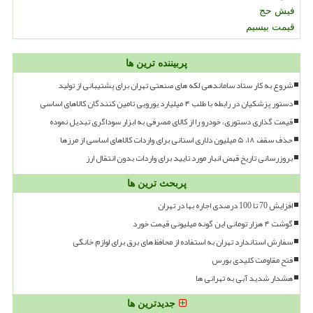
فیش حج
قیمت بیسیم
پربیننده ترین ها
شروع به کار ستاد ساماندهی لکه های صنعتی تهران برای پشتیبانی از تولید
دستور پزشکیان در رابطه با طلب ۴ میلیارد یورویی تامین کنندگان کالاهای اساسی
قیمت گذاری دستوری، خودرو را از کالای مصرفی به ابزار سوداگری تبدیل نموده
حذف سقف ۱۸، ۵ میلیون دلاری استانی برای واردات کالاهای اساسی از مرزها
بروزرسانی تاریخ قبض انبار مورد تایید برای واردات بدون انتقال ارز
پربحث ترین ها
افزایش 70 تا 100 درصدی اجاره بها در تهران
گوشت ۴ هزار تومانی این گونه میلیونی قیمت خورد
سفارش استاندارد تهران به استفاده از محافظ های برق برای لوازم خانگی
فتح مقاومت کلیدی بورس
هشدار شدید آبی به تهرانی ها
جدیدترین ها