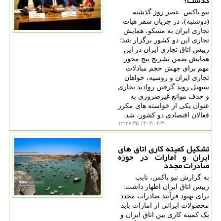
گذشت؟
نیو باکس: عصر روز گذشته
(دوشنبه)، در جریان سفر هیات
تجاری ایران به مسکو، همایش
تجاری این دو کشور برگزار شد؛
رییس اتاق تجاری ایران در این
همایش ضمن تشریح پنج محور
مهم برای جهش حجم مبادلات
تجاری ایران و روسیه، خواهان
تسهیل روند گرفتن روادید تجاری
و حذف موانع غیرضروری به
عنوان یکی از خواسته های مکرر
فعالان اقتصادی دو کشور، شد.
۱۴۰۴/۰۲/۳۰ ۱۲:۳۷:۳۵
تشکیل کمیته کاری اتاق های
ایران و امارات در حوزه
صادرات مجدد
به گزارش نیو باکس، نایب
رییس اتاق ایران اظهار داشت:
برای بهبود فرآیند صادرات مجدد
محصولات ایرانی از امارات باید
یک کمیته کاری بین اتاق ایران و