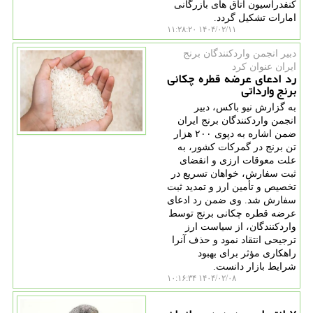
کنفدراسیون اتاق های بازرگانی
امارات تشکیل گردد.
۱۴۰۴/۰۲/۱۱ ۱۱:۲۸:۲۰
دبیر انجمن واردكنندگان برنج
ایران عنوان كرد
رد ادعای عرضه قطره چکانی
برنج وارداتی
به گزارش نیو باکس، دبیر
انجمن واردکنندگان برنج ایران
ضمن اشاره به دپوی ۲۰۰ هزار
تن برنج در گمرکات کشور، به
علت معوقات ارزی و انقضای
ثبت سفارش، خواهان تسریع در
تخصیص و تأمین ارز و تمدید ثبت
سفارش شد. وی ضمن رد ادعای
عرضه قطره چکانی برنج توسط
واردکنندگان، از سیاست ارز
ترجیحی انتقاد نمود و حذف آنرا
راهکاری مؤثر برای بهبود
شرایط بازار دانست.
۱۴۰۴/۰۲/۰۸ ۱۰:۱۶:۳۴